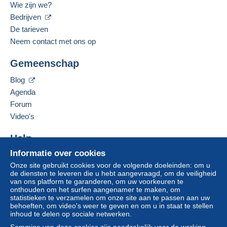
Frankrijk
en inloggen.
Wie zijn we?
Betaling via:
Gesproken taal:
Bedrijven
Aanmel
Inschrij
Van 1gr tot 20gr
Frans
De tarieven
den
ven
€ 2,02
Neem contact met ons op
Deze verkoper toevoegen aan mijn favorieten
Van 21gr tot 100gr
Gemeenschap
De verkoper contacteren
De items van deze verkoper verbergen
€ 3,60
Blog
Van 101gr
Agenda
Forum
€ 4,80
Video's
Help
Betalingsvoorwaarden:
Alle betalingen worden gedaan met
credit/debitcard
of
Informatie over cookies
Hulpcentrum
overschrijving naar uw saldo. Er worden geen
Onze site gebruikt cookies voor de volgende doeleinden: om u
Kopen op Delcampe
betalingen gedaan per cheque of bankoverschrijving
de diensten te leveren die u hebt aangevraagd, om de veiligheid
Verkopen op Delcampe
van ons platform te garanderen, om uw voorkeuren te
rechtstreeks aan de verkoper.
onthouden om het surfen aangenamer te maken, om
Een beveiligde website
statistieken te verzamelen om onze site aan te passen aan uw
De koper gebruikt de middelen die Delcampe ter
behoeften, om video's weer te geven en om u in staat te stellen
beschikking stelt in de pagina "
Mijn aankopen: Betalen
".
inhoud te delen op sociale netwerken.
Een betaling die niet is verricht met
credit/debitcard
of