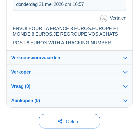
donderdag 21 mei 2026 om 16:57
Vertalen
ENVOI POUR LA FRANCE 3 EUROS.EUROPE ET
MONDE 8 EUROS.JE REGROUPE VOS ACHATS
POST 8 EUROS WITH A TRACKING NUMBER.
Verkoopsvoorwaarden
Verkoper
Details van de verkoopvoorwaarden
Vraag (0)
Verzending
stephane9299
100%
(5956x)
Verzending na betaling binnen 14 dagen
Aankopen (0)
Winkel
Eigenhandig:
Ja
Om een vraag te stellen moet u een sessie
Laatste actualisering: 06:15:40
Delen
openen.
Lid sedert:
Verzendkosten:
2 nov 2008
Momenteel geen aankoop. Wees de eerste!
Een sessie openen