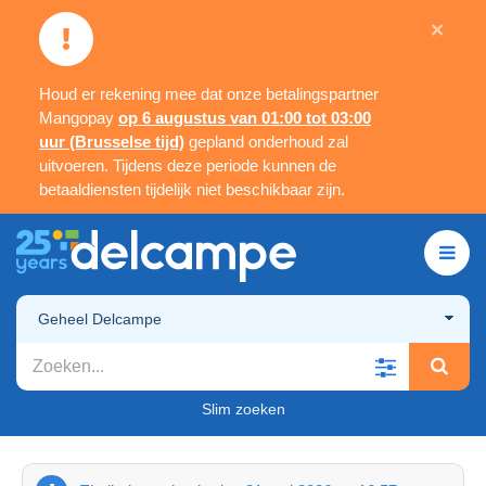
×
Houd er rekening mee dat onze betalingspartner
Mangopay
op 6 augustus van 01:00 tot 03:00
uur (Brusselse tijd)
gepland onderhoud zal
uitvoeren. Tijdens deze periode kunnen de
betaaldiensten tijdelijk niet beschikbaar zijn.
Geheel Delcampe
Slim zoeken