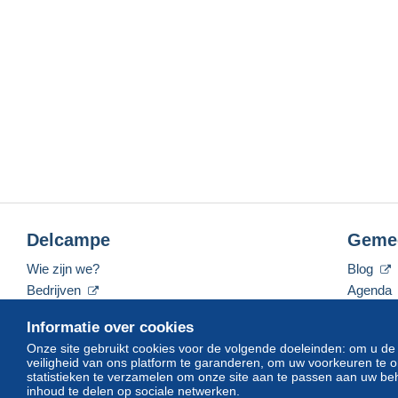
Delcampe
Geme
Wie zijn we?
Blog
Bedrijven
Agenda
De tarieven
Forum
Informatie over cookies
Neem contact met ons op
Video's
Onze site gebruikt cookies voor de volgende doeleinden: om u de
veiligheid van ons platform te garanderen, om uw voorkeuren t
statistieken te verzamelen om onze site aan te passen aan uw beh
inhoud te delen op sociale netwerken.