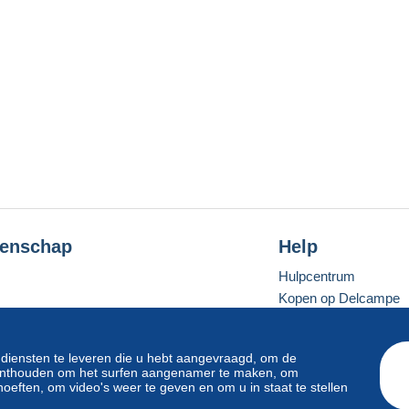
enschap
Help
Hulpcentrum
Kopen op Delcampe
Verkopen op Delcam
Een beveiligde websit
 diensten te leveren die u hebt aangevraagd, om de
e onthouden om het surfen aangenamer te maken, om
oeften, om video's weer te geven en om u in staat te stellen