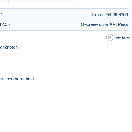
04
Item n°2544659306
12:55
Gecreëerd via
API Pass
Vertalen
Banknoten
hreiben berechnet.