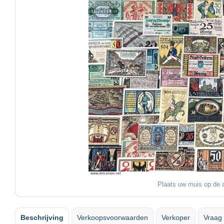
Plaats uw muis op de a
Beschrijving
Verkoopsvoorwaarden
Verkoper
Vraag 