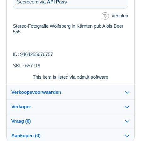
Gecreëerd via
API Pass
Vertalen
Stereo-Fotografie Wolfsberg in Kärnten pub Alois Beer
555
ID: 9464255676757
SKU: 657719
This item is listed via xdm.it software
Verkoopsvoorwaarden
Verkoper
Details van de verkoopvoorwaarden
Vraag (0)
Verzending
ak_handel_lehenbauer
89%
(18652x)
Verzending na betaling binnen 14 dagen
Aankopen (0)
PRO