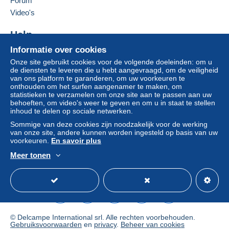
Forum
Zone 3
Om toegang te krijgen tot de
Deze verkoper toevoegen aan mijn favorieten
Video's
leveringsinformatie, moet u lid zijn
De verkoper contacteren
en inloggen.
De items van deze verkoper verbergen
Deze zone omvat
één land
.
Help
Aanmel
Inschrij
Informatie over cookies
Leveringsmethode
Hulpcentrum
den
ven
Onze site gebruikt cookies voor de volgende doeleinden: om u
Kopen op Delcampe
de diensten te leveren die u hebt aangevraagd, om de veiligheid
Betaling via:
Verkopen op Delcampe
van ons platform te garanderen, om uw voorkeuren te
onthouden om het surfen aangenamer te maken, om
Een beveiligde website
Brief (normaal/klein formaat)
statistieken te verzamelen om onze site aan te passen aan uw
behoeften, om video's weer te geven en om u in staat te stellen
€ 1,95
inhoud te delen op sociale netwerken.
Sommige van deze cookies zijn noodzakelijk voor de werking
van onze site, andere kunnen worden ingesteld op basis van uw
voorkeuren.
En savoir plus
Betalingsvoorwaarden:
Alle betalingen worden gedaan met
credit/debitcard
of
Meer tonen
overschrijving naar uw saldo. Er worden geen
Nederlands
USD
Standaardmodus
Ame
betalingen gedaan per cheque of bankoverschrijving
rechtstreeks aan de verkoper.
De koper gebruikt de middelen die Delcampe ter
beschikking stelt in de pagina "
Mijn aankopen: Betalen
".
© Delcampe International srl. Alle rechten voorbehouden.
Gebruiksvoorwaarden
en
privacy
.
Beheer van cookies
Een betaling die niet is verricht met
credit/debitcard
of