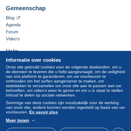
Deze verkoper toevoegen aan mijn favorieten
Gemeenschap
De verkoper contacteren
Brief (normaal/klein formaat)
De items van deze verkoper verbergen
Blog
€ 1,10
Agenda
Aangetekende brief (normaal formaat/kleine
Forum
brief) + verzekering (met tracking)
Video's
€ 3,75
Help
Informatie over cookies
Hulpcentrum
Betalingsvoorwaarden:
Onze site gebruikt cookies voor de volgende doeleinden: om u
Kopen op Delcampe
Alle betalingen worden gedaan met
credit/debitcard
of
de diensten te leveren die u hebt aangevraagd, om de veiligheid
Verkopen op Delcampe
overschrijving naar uw saldo. Er worden geen
van ons platform te garanderen, om uw voorkeuren te
onthouden om het surfen aangenamer te maken, om
betalingen gedaan per cheque of bankoverschrijving
Een beveiligde website
statistieken te verzamelen om onze site aan te passen aan uw
rechtstreeks aan de verkoper.
behoeften, om video's weer te geven en om u in staat te stellen
inhoud te delen op sociale netwerken.
De koper gebruikt de middelen die Delcampe ter
Sommige van deze cookies zijn noodzakelijk voor de werking
beschikking stelt in de pagina "
Mijn aankopen: Betalen
".
van onze site, andere kunnen worden ingesteld op basis van uw
Een betaling die niet is verricht met
credit/debitcard
of
voorkeuren.
En savoir plus
overboeking naar uw saldo, wordt door de verkoper
Meer tonen
terugbetaald aan de koper. Een onbetaalde aankoop kan
Nederlands
USD
Standaardmodus
Ame
gevolgen hebben voor de rekening van de koper.