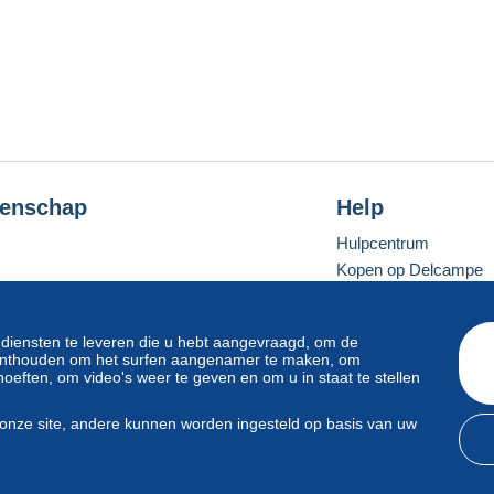
enschap
Help
Hulpcentrum
Kopen op Delcampe
Verkopen op Delcam
Een beveiligde websit
 diensten te leveren die u hebt aangevraagd, om de
e onthouden om het surfen aangenamer te maken, om
oeften, om video's weer te geven en om u in staat te stellen
Standaardmodus
onze site, andere kunnen worden ingesteld op basis van uw
svoorwaarden
en
privacy
.
Beheer van cookies