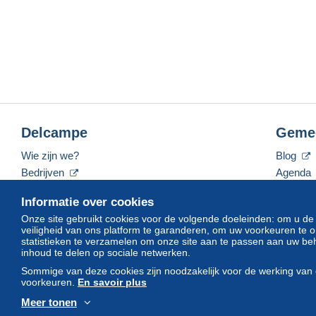
Delcampe
Geme
Wie zijn we?
Blog
Bedrijven
Agenda
De tarieven
Forum
Informatie over cookies
Neem contact met ons op
Video's
Onze site gebruikt cookies voor de volgende doeleinden: om u de
veiligheid van ons platform te garanderen, om uw voorkeuren t
statistieken te verzamelen om onze site aan te passen aan uw beh
inhoud te delen op sociale netwerken.
Nederlands
USD
America/Indiana/Vevay
Sommige van deze cookies zijn noodzakelijk voor de werking van 
voorkeuren.
En savoir plus
Meer tonen
© Delcampe International srl. Alle rechten voorbehouden.
Gebruik