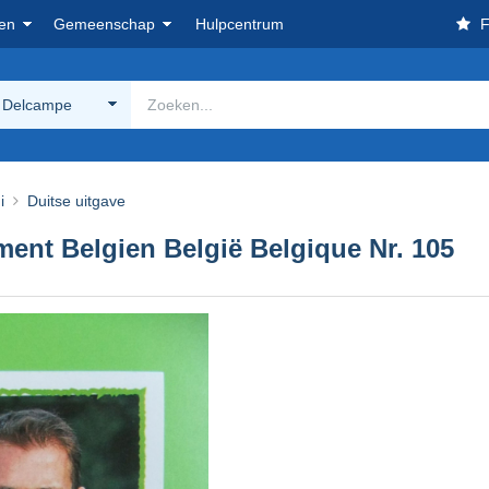
en
Gemeenschap
Hulpcentrum
F
 Delcampe
i
Duitse uitgave
ent Belgien België Belgique Nr. 105