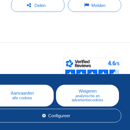
Delen
Melden
pe
e
Weigeren
Aanvaarden
analytische en
alle cookies
advertentiecookies
Configureer