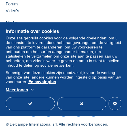
Forum
voor de rekening van de koper.
Video's
Als de verkoopvoorwaarden van de verkoper
clausules bevatten met betrekking tot de betaling,
Help
moeten deze als nietig worden beschouwd. De
betalingsvoorwaarden van de website van
Informatie over cookies
Hulpcentrum
Delcampe, zoals gedefinieerd in de
Onze site gebruikt cookies voor de volgende doeleinden: om u
Kopen op Delcampe
gebruiksvoorwaarden
, zijn de enige die van
de diensten te leveren die u hebt aangevraagd, om de veiligheid
Verkopen op Delcampe
van ons platform te garanderen, om uw voorkeuren te
toepassing zijn.
onthouden om het surfen aangenamer te maken, om
Een beveiligde website
statistieken te verzamelen om onze site aan te passen aan uw
Aankopen moeten worden betaald binnen
14
behoeften, om video's weer te geven en om u in staat te stellen
dagen
na ontvangst van de eindafrekening van de
inhoud te delen op sociale netwerken.
verkoper.
Sommige van deze cookies zijn noodzakelijk voor de werking
van onze site, andere kunnen worden ingesteld op basis van uw
voorkeuren.
En savoir plus
NATIONAAL. BELGIÊ - BELGIQUE
Meer tonen
Verpakking inbegrepen, emballage inclus
Nederlands
USD
Standaardmodus
Ame
Verzenden van
postkaarten
; van 1 tot 5 stuks ;
1,70
e
naar adres
Envoyer de
cartes postales
: De 1 - 5 pieces;
1,70 e
,à
l'adresse
© Delcampe International srl. Alle rechten voorbehouden.