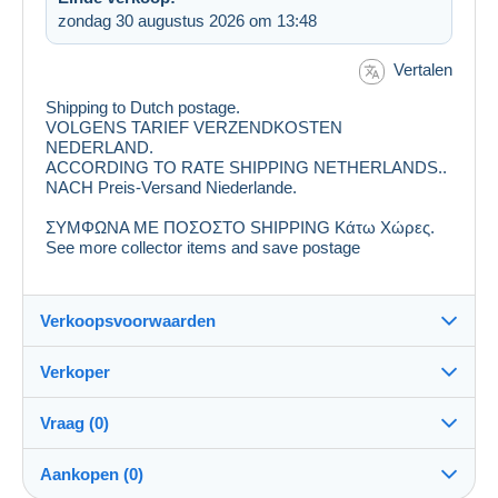
zondag 30 augustus 2026 om 13:48
Vertalen
Shipping
to
Dutch
postage.
VOLGENS TARIEF VERZENDKOSTEN
NEDERLAND.
ACCORDING TO
RATE
SHIPPING
NETHERLANDS
..
NACH
Preis-Versand
Niederlande.
ΣΥΜΦΩΝΑ ΜΕ
ΠΟΣΟΣΤΟ
SHIPPING
Κάτω Χώρες
.
See
more collector
items and save
postage
Verkoopsvoorwaarden
Verkoper
Bestemming:
Zie de lijst van landen
Vraag (0)
dollar1967
97%
(1985x)
Verzending:
Aankopen (0)
Verzending na betaling