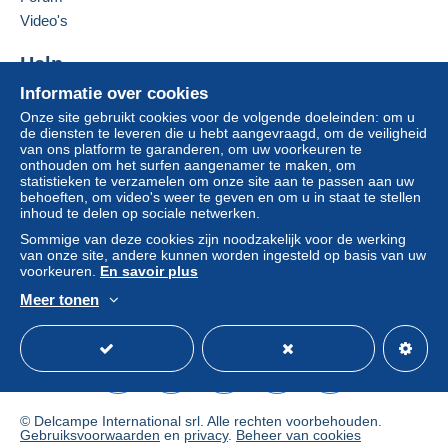
moeten deze als nietig worden beschouwd. De
Video's
betalingsvoorwaarden van de website van
Delcampe, zoals gedefinieerd in de
Help
gebruiksvoorwaarden
, zijn de enige die van
Informatie over cookies
Hulpcentrum
toepassing zijn.
Onze site gebruikt cookies voor de volgende doeleinden: om u
Kopen op Delcampe
Aankopen moeten worden betaald binnen
14
de diensten te leveren die u hebt aangevraagd, om de veiligheid
Verkopen op Delcampe
van ons platform te garanderen, om uw voorkeuren te
dagen
na ontvangst van de eindafrekening van de
onthouden om het surfen aangenamer te maken, om
Een beveiligde website
verkoper.
statistieken te verzamelen om onze site aan te passen aan uw
behoeften, om video's weer te geven en om u in staat te stellen
inhoud te delen op sociale netwerken.
Verzendkosten post naar Nederlandse postwet.
Sommige van deze cookies zijn noodzakelijk voor de werking
Shipping costs post to Dutch postal law. - Do not ship to
van onze site, andere kunnen worden ingesteld op basis van uw
voorkeuren.
En savoir plus
Russia
Les frais de port sont à la loi postale néerlandaise.
Meer tonen
Versandkosten nach niederländischem Postrecht.
Nederlands
USD
Standaardmodus
Ame
Alle betalingen worden gedaan via
PayPal
of
Mangopay
, afhankelijk van de mogelijkheden die de
verkoper biedt. Er worden geen betalingen gedaan per
cheque of directe overschrijving aan de verkoper.
© Delcampe International srl. Alle rechten voorbehouden.
Gebruiksvoorwaarden
en
privacy
.
Beheer van cookies
De koper gebruikt de middelen die Delcampe ter