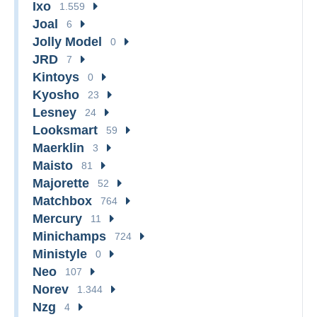
Ixo
1.559
Joal
6
Jolly Model
0
JRD
7
Kintoys
0
Kyosho
23
Lesney
24
Looksmart
59
Maerklin
3
Maisto
81
Majorette
52
Matchbox
764
Mercury
11
Minichamps
724
Ministyle
0
Neo
107
Norev
1.344
Nzg
4