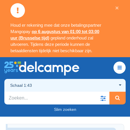
×
Houd er rekening mee dat onze betalingspartner
Mangopay
op 6 augustus van 01:00 tot 03:00
uur (Brusselse tijd)
gepland onderhoud zal
uitvoeren. Tijdens deze periode kunnen de
betaaldiensten tijdelijk niet beschikbaar zijn.
Schaal 1:43
Slim zoeken