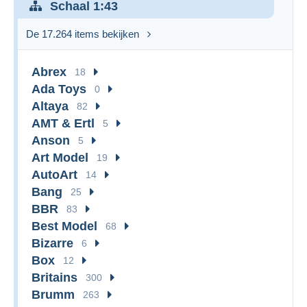
Schaal 1:43
De 17.264 items bekijken
Abrex
18
Ada Toys
0
Altaya
82
AMT & Ertl
5
Anson
5
Art Model
19
AutoArt
14
Bang
25
BBR
83
Best Model
68
Bizarre
6
Box
12
Britains
300
Brumm
263