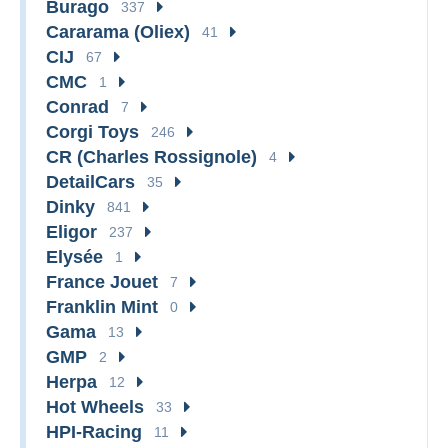
Burago
337
Cararama (Oliex)
41
CIJ
67
CMC
1
Conrad
7
Corgi Toys
246
CR (Charles Rossignole)
4
DetailCars
35
Dinky
841
Eligor
237
Elysée
1
France Jouet
7
Franklin Mint
0
Gama
13
GMP
2
Herpa
12
Hot Wheels
33
HPI-Racing
11