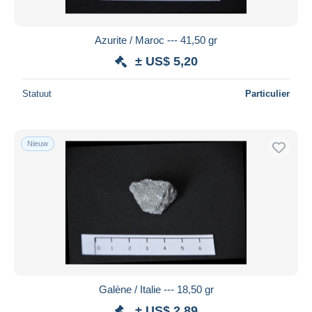
Azurite / Maroc --- 41,50 gr
± US$ 5,20
Statuut
Particulier
Nieuw
Galène / Italie --- 18,50 gr
± US$ 2,89