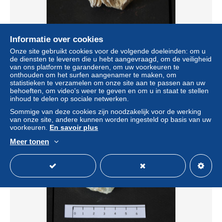
Informatie over cookies
Onze site gebruikt cookies voor de volgende doeleinden: om u
de diensten te leveren die u hebt aangevraagd, om de veiligheid
van ons platform te garanderen, om uw voorkeuren te
Rose des sables / Tunisie --- 19 gr
onthouden om het surfen aangenamer te maken, om
statistieken te verzamelen om onze site aan te passen aan uw
± US$ 2,31
behoeften, om video's weer te geven en om u in staat te stellen
inhoud te delen op sociale netwerken.
Statuut
Particulier
Sommige van deze cookies zijn noodzakelijk voor de werking
van onze site, andere kunnen worden ingesteld op basis van uw
voorkeuren.
En savoir plus
Meer tonen
Nieuw