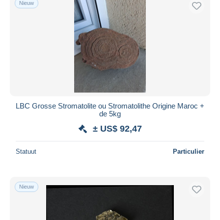
Nieuw
Gratis levering
Betaalmiddelen
PayPal
Bankoverschrijving
Visa
Mastercard
Bancontact
LBC Grosse Stromatolite ou Stromatolithe Origine Maroc +
iDeal
de 5kg
Maestro
± US$ 92,47
Alles deselecteren
Statuut
Particulier
Woonplaats van de verkoper
Wereldwijd
Nieuw