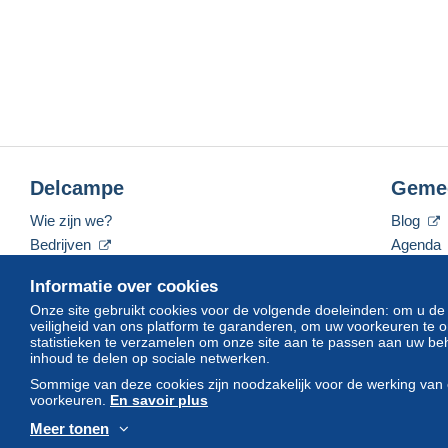
Delcampe
Geme
Wie zijn we?
Blog
Bedrijven
Agenda
De tarieven
Forum
Informatie over cookies
Neem contact met ons op
Video's
Onze site gebruikt cookies voor de volgende doeleinden: om u de
veiligheid van ons platform te garanderen, om uw voorkeuren t
statistieken te verzamelen om onze site aan te passen aan uw beh
inhoud te delen op sociale netwerken.
Nederlands
USD
America/Indiana/Vevay
Sommige van deze cookies zijn noodzakelijk voor de werking van 
voorkeuren.
En savoir plus
Meer tonen
© Delcampe International srl. Alle rechten voorbehouden.
Gebruik