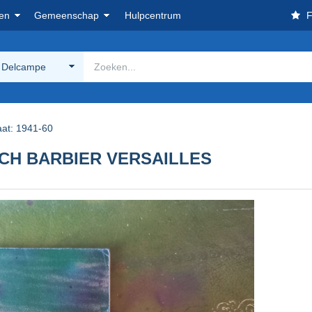
en
Gemeenschap
Hulpcentrum
F
 Delcampe
aat: 1941-60
 CH BARBIER VERSAILLES