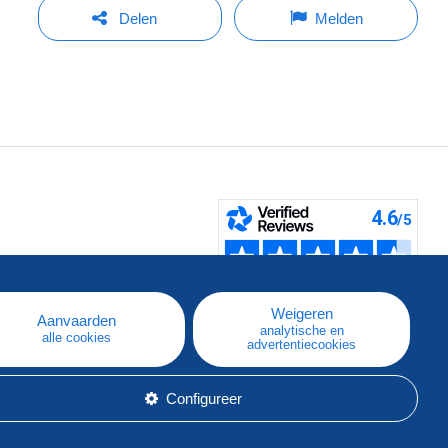
Delen
Melden
pe
e
Weigeren
Aanvaarden
analytische en
alle cookies
advertentiecookies
Configureer