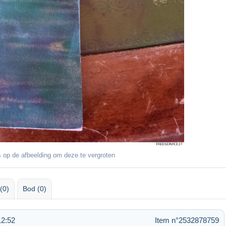
 op de afbeelding om deze te vergroten
(0)
Bod (0)
12:52
Item n°2532878759