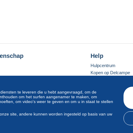
enschap
Help
Hulpcentrum
Kopen op Delcampe
Verkopen op Delcam
Een beveiligde websit
 diensten te leveren die u hebt aangevraagd, om de
e onthouden om het surfen aangenamer te maken, om
oeften, om video's weer te geven en om u in staat te stellen
Standaardmodus
onze site, andere kunnen worden ingesteld op basis van uw
svoorwaarden
en
privacy
.
Beheer van cookies