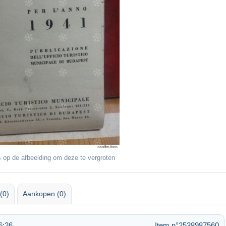
 op de afbeelding om deze te vergroten
(0)
Aankopen (0)
6:26
Item n°2538987560