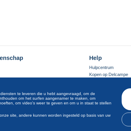
enschap
Help
Hulpcentrum
Kopen op Delcampe
Verkopen op Delcam
Een beveiligde websit
 diensten te leveren die u hebt aangevraagd, om de
e onthouden om het surfen aangenamer te maken, om
oeften, om video's weer te geven en om u in staat te stellen
Standaardmodus
onze site, andere kunnen worden ingesteld op basis van uw
svoorwaarden
en
privacy
.
Beheer van cookies