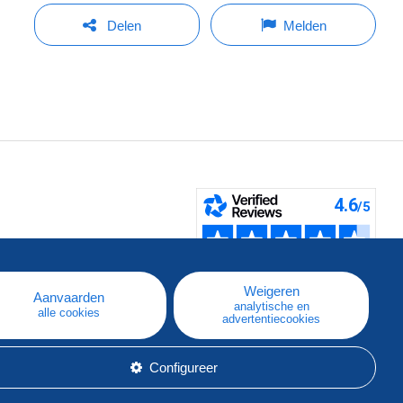
Delen
Melden
pe
e
Weigeren
Aanvaarden
analytische en
alle cookies
advertentiecookies
Configureer