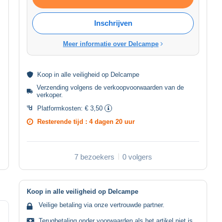
Inschrijven
Meer informatie over Delcampe
Koop in alle
veiligheid
op Delcampe
Verzending volgens de
verkoopvoorwaarden van de
verkoper
.
Platformkosten:
€ 3,50
Resterende tijd :
4 dagen 20 uur
7 bezoekers
0 volgers
Koop in alle veiligheid op Delcampe
Veilige betaling via onze vertrouwde partner.
Terugbetaling onder voorwaarden als het artikel niet is