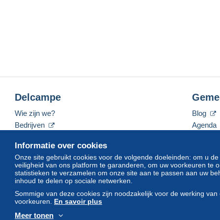
Delcampe
Geme
Wie zijn we?
Blog
Bedrijven
Agenda
De tarieven
Forum
Informatie over cookies
Neem contact met ons op
Video's
Onze site gebruikt cookies voor de volgende doeleinden: om u de
veiligheid van ons platform te garanderen, om uw voorkeuren t
statistieken te verzamelen om onze site aan te passen aan uw beh
inhoud te delen op sociale netwerken.
Nederlands
USD
America/Indiana/Vevay
Sommige van deze cookies zijn noodzakelijk voor de werking van 
voorkeuren.
En savoir plus
Meer tonen
© Delcampe International srl. Alle rechten voorbehouden.
Gebruik