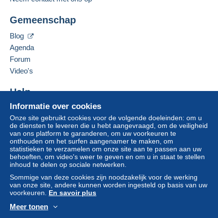
Adres van de onderneming:
credit/debitcard
of overboeking naar uw saldo,
PANNIER NATHALIE
wordt door de verkoper terugbetaald aan de koper.
Gemeenschap
59 RÉSIDENCE LA FORET VIENNOISE
Een onbetaalde aankoop kan gevolgen hebben
F-86100
CHATELLERAULT
voor de rekening van de koper.
Blog
Frankrijk
Agenda
Als de verkoopvoorwaarden van de verkoper
clausules bevatten met betrekking tot de betaling,
Forum
Deze verkoper toevoegen aan mijn favorieten
moeten deze als nietig worden beschouwd. De
Video's
De verkoper contacteren
betalingsvoorwaarden van de website van
De items van deze verkoper verbergen
Delcampe, zoals gedefinieerd in de
Help
gebruiksvoorwaarden
, zijn de enige die van
Informatie over cookies
Hulpcentrum
toepassing zijn.
Onze site gebruikt cookies voor de volgende doeleinden: om u
Kopen op Delcampe
Aankopen moeten worden betaald binnen
14
de diensten te leveren die u hebt aangevraagd, om de veiligheid
Verkopen op Delcampe
van ons platform te garanderen, om uw voorkeuren te
dagen
na ontvangst van de eindafrekening van de
onthouden om het surfen aangenamer te maken, om
Een beveiligde website
verkoper.
statistieken te verzamelen om onze site aan te passen aan uw
behoeften, om video's weer te geven en om u in staat te stellen
Garantie:
inhoud te delen op sociale netwerken.
Herroepingsrecht
|
Retourkosten ten laste van de
Sommige van deze cookies zijn noodzakelijk voor de werking
koper.
van onze site, andere kunnen worden ingesteld op basis van uw
Om de termijnen voor terugzending en
voorkeuren.
En savoir plus
terugbetaling van het item te weten,
raadpleegt u
Meer tonen
het Delcampe-charter
.
Nederlands
USD
Standaardmodus
Ame