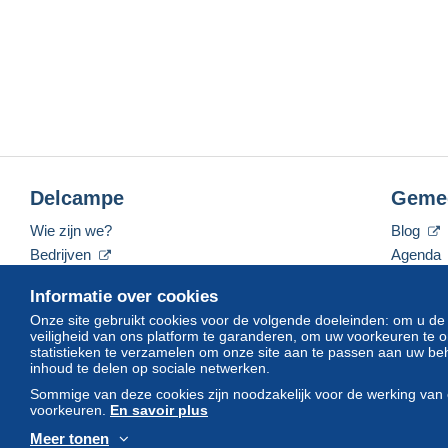
Delcampe
Geme
Wie zijn we?
Blog
Bedrijven
Agenda
De tarieven
Forum
Informatie over cookies
Neem contact met ons op
Video's
Onze site gebruikt cookies voor de volgende doeleinden: om u de
veiligheid van ons platform te garanderen, om uw voorkeuren t
statistieken te verzamelen om onze site aan te passen aan uw beh
inhoud te delen op sociale netwerken.
Nederlands
USD
America/Indiana/Vevay
Sommige van deze cookies zijn noodzakelijk voor de werking van 
voorkeuren.
En savoir plus
Meer tonen
© Delcampe International srl. Alle rechten voorbehouden.
Gebruik