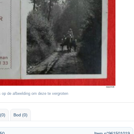
 op de afbeelding om deze te vergroten
(0)
Bod (0)
:50
Item n°961501019