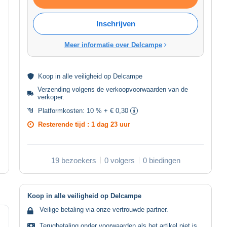
Inschrijven
Meer informatie over Delcampe
Koop in alle
veiligheid
op Delcampe
Verzending volgens de
verkoopvoorwaarden van de
verkoper
.
Platformkosten:
10 % + € 0,30
Resterende tijd :
1 dag 23 uur
19 bezoekers
0 volgers
0 biedingen
Koop in alle veiligheid op Delcampe
Veilige betaling via onze vertrouwde partner.
Terugbetaling onder voorwaarden als het artikel niet is