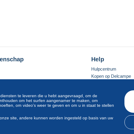
enschap
Help
Hulpcentrum
Kopen op Delcampe
Verkopen op Delcam
Een beveiligde websit
 diensten te leveren die u hebt aangevraagd, om de
e onthouden om het surfen aangenamer te maken, om
oeften, om video's weer te geven en om u in staat te stellen
Standaardmodus
onze site, andere kunnen worden ingesteld op basis van uw
svoorwaarden
en
privacy
.
Beheer van cookies