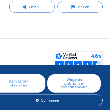
Delen
Melden
pe
e
Weigeren
Aanvaarden
analytische en
alle cookies
advertentiecookies
Configureer