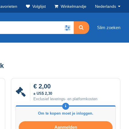
avorieten
Volglijst
Winkelmandje
Nederlands
Slim zoeken
ek
€ 2,00
± US$ 2,30
Exclusief leverings- en platformkosten
Om te kopen moet je inloggen.
Aanmelden