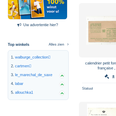
Uw advertentie hier?
Top winkels
Alles zien
walburge_collection
calendrier petit format , 
cartmen
française ,
CHATELLER
le_marechal_de_saxe
±
labar
Statuut
allouchka1