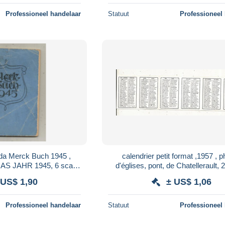
Professioneel handelaar
Statuut
Professioneel
nda Merck Buch 1945 ,
calendrier petit format ,1957 , photos
HR 1945, 6 scans
d'égli
, petit format, frais fr 2.00 e
 US$ 1,90
± US$ 1,06
Professioneel handelaar
Statuut
Professioneel