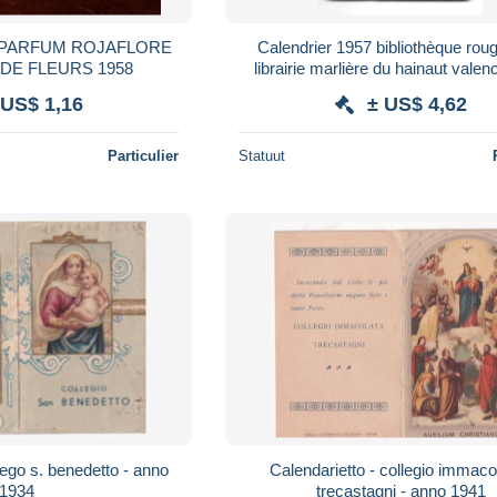
E PARFUM ROJAFLORE
Calendrier 1957 bibliothèque roug
DE FLEURS 1958
librairie marlière du hainaut vale
 US$ 1,16
± US$ 4,62
Particulier
Statuut
lego s. benedetto - anno
Calendarietto - collegio immacol
1934
trecastagni - anno 1941