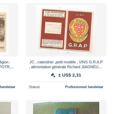
ligion ,
JC , calendrier ,petit modèle , VINS G.R.A.P
APOTRE
, alimentation générale Richard ,BAGNEUX ,
ans
Seine , 2 scans
± US$ 2,31
 handelaar
Statuut
Professioneel handelaar