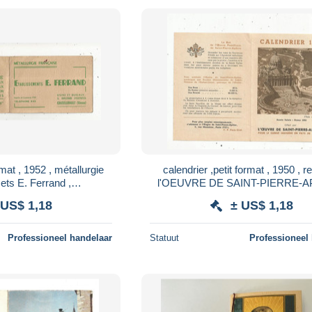
1952 , métallurgie
calendrier ,petit format , 1950 , re
 ets E. Ferrand ,
l'OEUVRE DE SAINT-PIERRE-
AULT, 2 scans
pour le clergé indigéne , 2 sc
 US$ 1,18
± US$ 1,18
Professioneel handelaar
Statuut
Professioneel