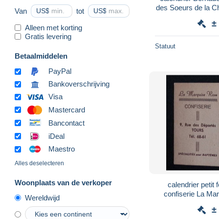
des Soeurs de la Ch
Van
US$
tot
US$
frai
±
Alleen met korting
Gratis levering
Statuut
Betaalmiddelen
PayPal
Bankoverschrijving
Visa
Mastercard
Bancontact
iDeal
Maestro
Alles deselecteren
Woonplaats van de verkoper
calendrier petit
confiserie La Ma
Wereldwijd
déportés, 37 Tours
±