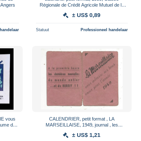
, Angers
Régionale de Crédit Agricole Mutuel de la
Vienne, Poitiers, 86
± US$ 0,89
 handelaar
Statuut
Professioneel handelaar
RIE vous
CALENDRIER, petit format , LA
yaume de
MARSEILLAISE, 1949, journal , les
derniéres nouvelles du monde entier...et du
± US$ 1,21
Berry