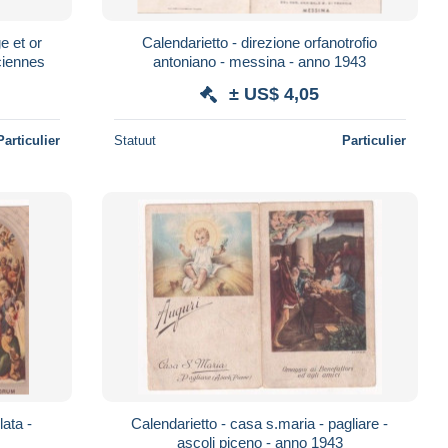
e et or
Calendarietto - direzione orfanotrofio
nciennes
antoniano - messina - anno 1943
± US$ 4,05
Particulier
Statuut
Particulier
ata -
Calendarietto - casa s.maria - pagliare -
ascoli piceno - anno 1943