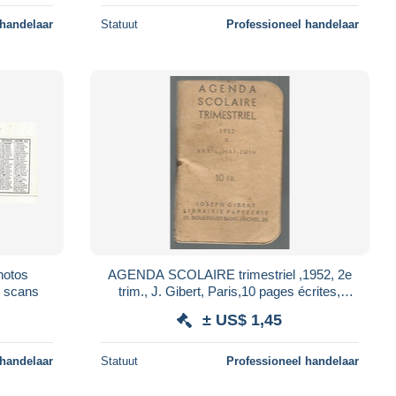
 handelaar
Statuut
Professioneel handelaar
AGENDA SCOLAIRE trimestriel ,1952, 2e
ses, pont, de Chatellerault, 2 scans
trim., J. Gibert, Paris,10 pages écrites,
calendrier, 6 scans, frais fr 4.00e
± US$ 1,45
 handelaar
Statuut
Professioneel handelaar