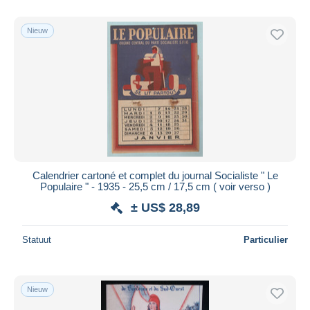
Alleen met korting
Gratis levering
Nieuw
Betaalmiddelen
PayPal
Bankoverschrijving
Visa
Mastercard
Bancontact
iDeal
Calendrier cartoné et complet du journal Socialiste " Le
Populaire " - 1935 - 25,5 cm / 17,5 cm ( voir verso )
Maestro
± US$ 28,89
Alles deselecteren
Woonplaats van de verkoper
Statuut
Particulier
Wereldwijd
Nieuw