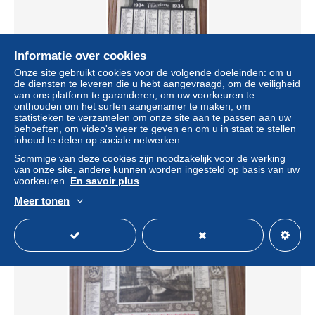
Informatie over cookies
Onze site gebruikt cookies voor de volgende doeleinden: om u
de diensten te leveren die u hebt aangevraagd, om de veiligheid
van ons platform te garanderen, om uw voorkeuren te
1934 STRASBOURG STRASSBURGER NEUESTE
onthouden om het surfen aangenamer te maken, om
NACHRICHTEN CALENDRIER GD FORMAT JOURNAL
statistieken te verzamelen om onze site aan te passen aan uw
LES DERNIERES NOUVELLES DE STRASBOURG
behoeften, om video's weer te geven en om u in staat te stellen
± US$ 6,82
inhoud te delen op sociale netwerken.
Sommige van deze cookies zijn noodzakelijk voor de werking
van onze site, andere kunnen worden ingesteld op basis van uw
Statuut
Professioneel handelaar
voorkeuren.
En savoir plus
Meer tonen