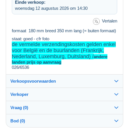
Einde verkoop:
woensdag 12 augustus 2026 om 14:30
Vertalen
formaat 180 mm breed 350 mm lang (= buiten formaat)
staat: goed - cfr foto
de vermelde verzendingskosten gelden enkel
voor België en de buurlanden (Frankrijk,
Nederland, Luxemburg, Duitsland) /
andere
landen prijs op aanvraag
026/6536
Verkoopsvoorwaarden
Verkoper
Details van de verkoopvoorwaarden
Vraag (0)
Verzending
hieroglief
100%
(1302x)
Verzending na betaling binnen 4 dagen
Bod (0)
Winkel