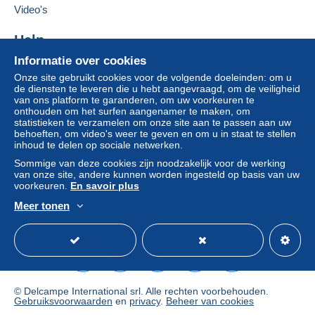
rechtstreeks aan de verkoper.
Video's
De koper gebruikt de middelen die Delcampe ter
Help
beschikking stelt in de pagina "
Mijn aankopen: Betalen
".
Informatie over cookies
Een betaling die niet is verricht met
credit/debitcard
of
Hulpcentrum
overboeking naar uw saldo, wordt door de verkoper
Onze site gebruikt cookies voor de volgende doeleinden: om u
Kopen op Delcampe
de diensten te leveren die u hebt aangevraagd, om de veiligheid
terugbetaald aan de koper. Een onbetaalde aankoop kan
Verkopen op Delcampe
van ons platform te garanderen, om uw voorkeuren te
gevolgen hebben voor de rekening van de koper.
onthouden om het surfen aangenamer te maken, om
Een beveiligde website
statistieken te verzamelen om onze site aan te passen aan uw
Als de verkoopvoorwaarden van de verkoper clausules
behoeften, om video's weer te geven en om u in staat te stellen
bevatten met betrekking tot de betaling, moeten deze
inhoud te delen op sociale netwerken.
als nietig worden beschouwd. De betalingsvoorwaarden
Sommige van deze cookies zijn noodzakelijk voor de werking
van de website van Delcampe, zoals gedefinieerd in de
van onze site, andere kunnen worden ingesteld op basis van uw
gebruiksvoorwaarden
, zijn de enige die van toepassing
voorkeuren.
En savoir plus
zijn.
Meer tonen
Nederlands
USD
Standaardmodus
Ame
Aankopen moeten worden betaald binnen
14 dagen
na
ontvangst van de eindafrekening van de verkoper.
© Delcampe International srl. Alle rechten voorbehouden.
Gebruiksvoorwaarden
en
privacy
.
Beheer van cookies