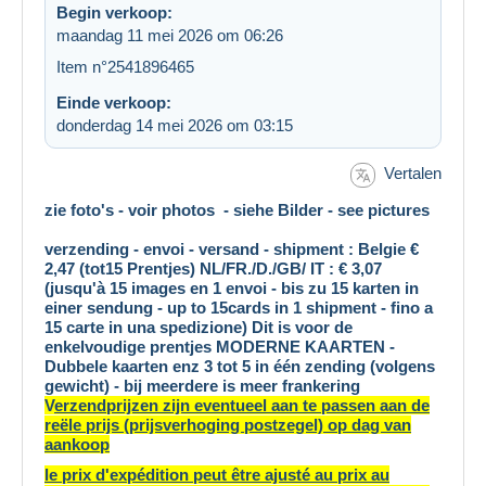
Begin verkoop:
maandag 11 mei 2026 om 06:26
Item n°2541896465
Einde verkoop:
donderdag 14 mei 2026 om 03:15
Vertalen
zie foto's - voir photos - siehe Bilder - see pictures
verzending - envoi - versand - shipment : Belgie €
2,47 (tot15 Prentjes) NL/FR./D./GB/ IT : € 3,07
(jusqu'à 15 images en 1 envoi - bis zu 15 karten in
einer sendung - up to 15cards in 1 shipment - fino a
15 carte in una spedizione) Dit is voor de
enkelvoudige prentjes MODERNE KAARTEN -
Dubbele kaarten enz 3 tot 5 in één zending (volgens
gewicht) - bij meerdere is meer frankering
V
erzendprijzen zijn eventueel aan te passen aan de
reële prijs (prijsverhoging postzegel) op dag van
aankoop
le prix d'expédition peut être ajusté au prix au