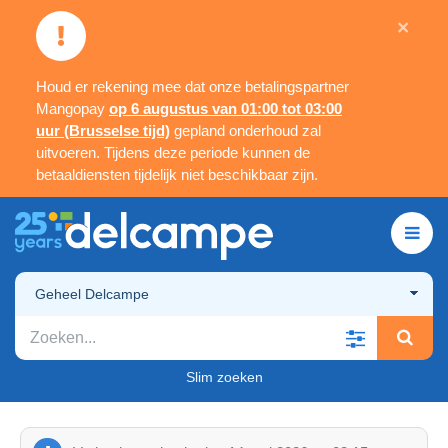
×
Houd er rekening mee dat onze betalingspartner
Mangopay
op 6 augustus van 01:00 tot 03:00
uur (Brusselse tijd)
gepland onderhoud zal
uitvoeren. Tijdens deze periode kunnen de
betaaldiensten tijdelijk niet beschikbaar zijn.
Geheel Delcampe
Slim zoeken