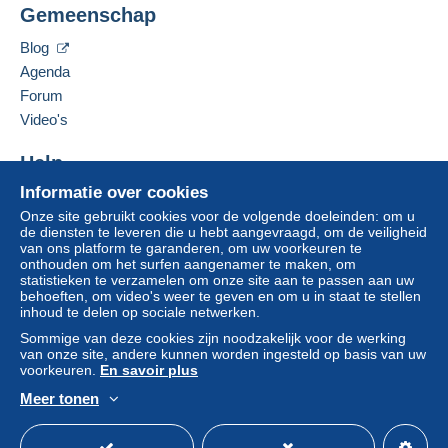
Gemeenschap
Een betaling die niet is verricht met
De verkoper contacteren
De items van deze verkoper verbergen
credit/debitcard
of overboeking naar uw saldo,
Blog
wordt door de verkoper terugbetaald aan de koper.
Agenda
Een onbetaalde aankoop kan gevolgen hebben
Forum
voor de rekening van de koper.
Video's
Als de verkoopvoorwaarden van de verkoper
clausules bevatten met betrekking tot de betaling,
Help
moeten deze als nietig worden beschouwd. De
betalingsvoorwaarden van de website van
Informatie over cookies
Hulpcentrum
Delcampe, zoals gedefinieerd in de
Onze site gebruikt cookies voor de volgende doeleinden: om u
Kopen op Delcampe
gebruiksvoorwaarden
, zijn de enige die van
de diensten te leveren die u hebt aangevraagd, om de veiligheid
Verkopen op Delcampe
van ons platform te garanderen, om uw voorkeuren te
toepassing zijn.
onthouden om het surfen aangenamer te maken, om
Een beveiligde website
statistieken te verzamelen om onze site aan te passen aan uw
Aankopen moeten worden betaald binnen
14
behoeften, om video's weer te geven en om u in staat te stellen
dagen
na ontvangst van de eindafrekening van de
inhoud te delen op sociale netwerken.
verkoper.
Sommige van deze cookies zijn noodzakelijk voor de werking
van onze site, andere kunnen worden ingesteld op basis van uw
Garantie:
voorkeuren.
En savoir plus
Herroepingsrecht
|
Retourkosten ten laste van de
Meer tonen
koper.
Nederlands
USD
Standaardmodus
Ame
Om de termijnen voor terugzending en
terugbetaling van het item te weten,
raadpleegt u