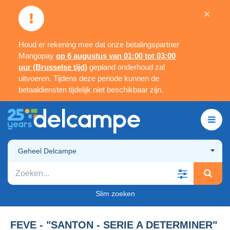
×
Houd er rekening mee dat onze betalingspartner
Mangopay
op 6 augustus van 01:00 tot 03:00
uur (Brusselse tijd)
gepland onderhoud zal
uitvoeren. Tijdens deze periode kunnen de
betaaldiensten tijdelijk niet beschikbaar zijn.
Geheel Delcampe
Slim zoeken
FEVE - "SANTON - SERIE A DETERMINER"