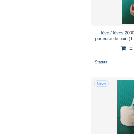
fève / fèves 2000
porteuse de pain (
±
Statuut
Nieuw