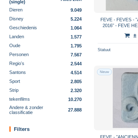
(single)
Dieren
9.049
Disney
5.224
FEVE - FEVES - "ARTFUN 13 REGIONS
2016" - FEVE 
Geschiedenis
1.064
PAS-DE-CA
±
Landen
1.577
Oude
1.795
Statuut
Personen
7.567
Regio's
2.544
Santons
4.514
Nieuw
Sport
2.805
Strip
2.320
tekenfilms
10.270
Andere & zonder
27.888
classificatie
Filters
FEVE - "ANCIENNE BISCUIT COULEUR