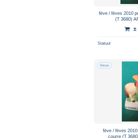
fève / fèves 2010 pe
(T 3680) A
±
Statuut
Nieuw
fève / fèves 2010
courre (T 368