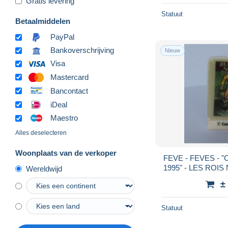
Gratis levering
Statuut
Betaalmiddelen
PayPal
Bankoverschrijving
Nieuw
Visa
Mastercard
Bancontact
iDeal
Maestro
Alles deselecteren
Woonplaats van de verkoper
FEVE - FEVES - "CENT ANS DU CINEMA
1995" - LES ROI
Wereldwijd
BE
±
Statuut