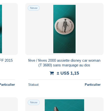
Nieuw
AFF 2015
fève / fèves 2000 assiette disney car woman
(T 3680) sans marquage au dos
± US$ 1,15
Particulier
Statuut
Particulier
Nieuw