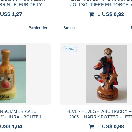
RIN - FLEUR DE LYS -
JOLI SOUPIERE EN PORCEL
NTÉ DANS LA MASSE -
JAUNE ET BLANCHE
 US$ 1,27
± US$ 0,92
COURANT !
Particulier
Statuut
Nieuw
FEVE - FEVES - "ABC HARRY POTTER
RA - BOUTEILLE
2005" - HARRY
N JAUNE ?
 US$ 1,04
± US$ 0,98