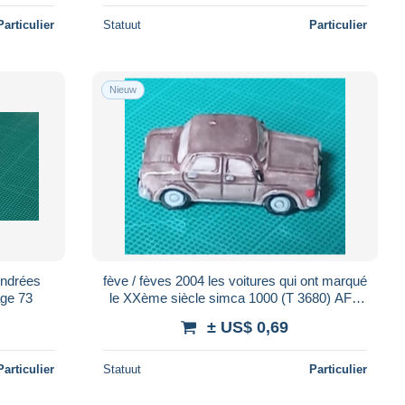
Particulier
Statuut
Particulier
Nieuw
indrées
fève / fèves 2004 les voitures qui ont marqué
age 73
le XXème siècle simca 1000 (T 3680) AFF
2004 page 33
± US$ 0,69
Particulier
Statuut
Particulier