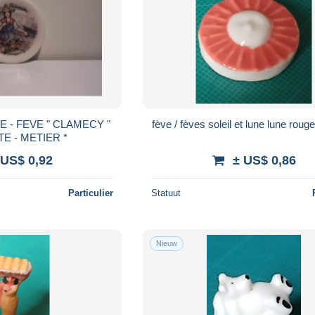
CY "
fève / fèves soleil et lune lune roug
- ASSIETTE - METIER *
 US$ 0,92
± US$ 0,86
Particulier
Statuut
Nieuw