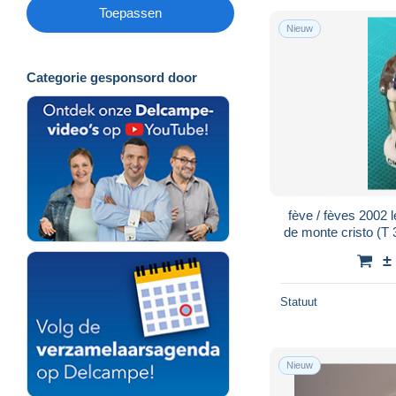
Toepassen
Nieuw
Categorie gesponsord door
fève / fèves 2002 l
de monte cristo (T
±
Statuut
Nieuw