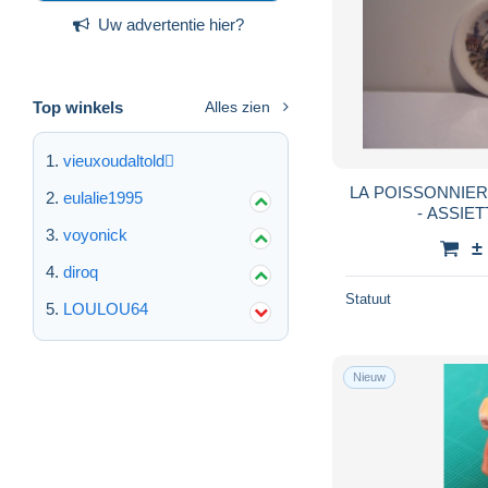
Uw advertentie hier?
Top winkels
Alles zien
vieuxoudaltold
LA POISSONNIERE - FEVE " CLAME
eulalie1995
voyonick
±
diroq
Statuut
LOULOU64
Nieuw