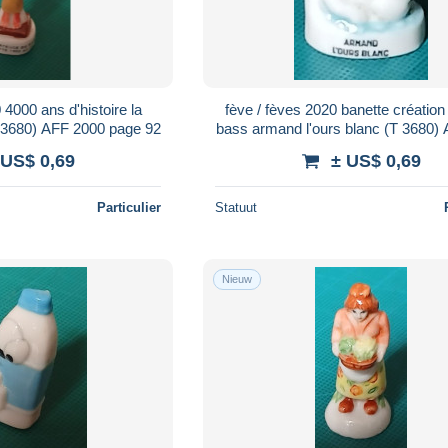
 4000 ans d'histoire la
fève / fèves 2020 banette créatio
T 3680) AFF 2000 page 92
bass armand l'ours blanc (T 3680)
page 93
 US$ 0,69
± US$ 0,69
Particulier
Statuut
Nieuw