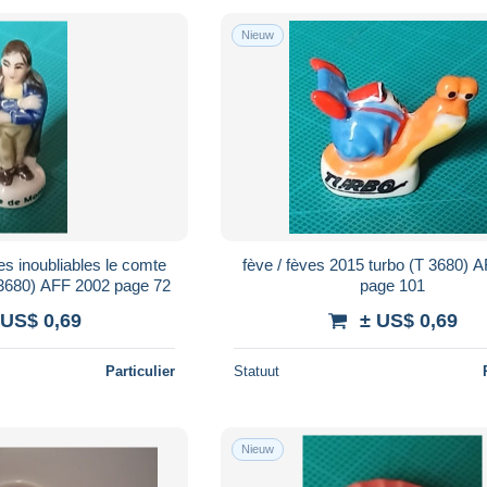
Nieuw
es inoubliables le comte
fève / fèves 2015 turbo (T 3680) 
 3680) AFF 2002 page 72
page 101
 US$ 0,69
± US$ 0,69
Particulier
Statuut
Nieuw