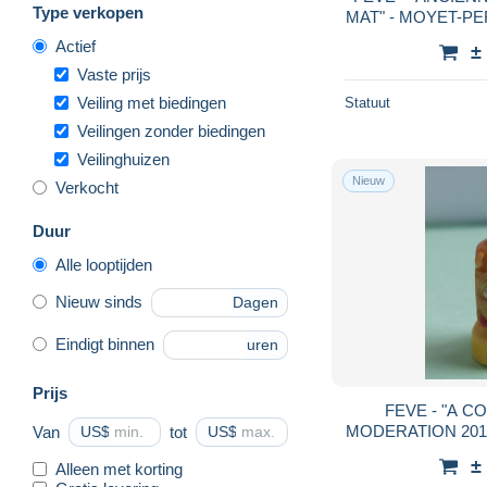
Type verkopen
MAT" - MOYET-PER
BLEU GRIS - TEI
Actief
±
PEU 
Vaste prijs
Veiling met biedingen
Statuut
Veilingen zonder biedingen
Veilinghuizen
Nieuw
Verkocht
Duur
Alle looptijden
Nieuw sinds
Dagen
Eindigt binnen
uren
Prijs
FEVE - "A CONSOMMER AVEC
MODERATION 2012" - JU
Van
US$
tot
US$
LE VI
±
Alleen met korting