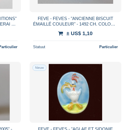
FEVE - FEVES - "ANCIENNE BISCUIT
ÉMAILLÉ COULEUR" - 1492 CH. COLOMB
E
- BELLE QUALITÉ PAS COURANTE
± US$ 1,10
Particulier
Statuut
Particulier
Nieuw
FEVE - FEVES - "AGLAE ET SIDONIE