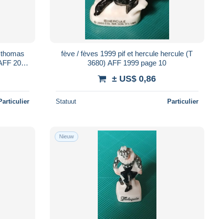
n thomas
fève / fèves 1999 pif et hercule hercule (T
 AFF 2020
3680) AFF 1999 page 10
± US$ 0,86
Particulier
Statuut
Particulier
Nieuw