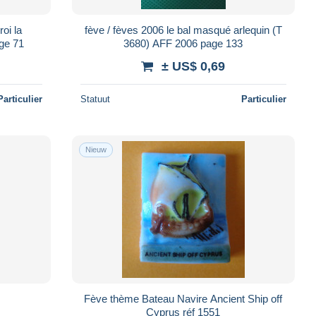
roi la
fève / fèves 2006 le bal masqué arlequin (T
age 71
3680) AFF 2006 page 133
± US$ 0,69
Particulier
Statuut
Particulier
Nieuw
Fève thème Bateau Navire Ancient Ship off
Cyprus réf 1551