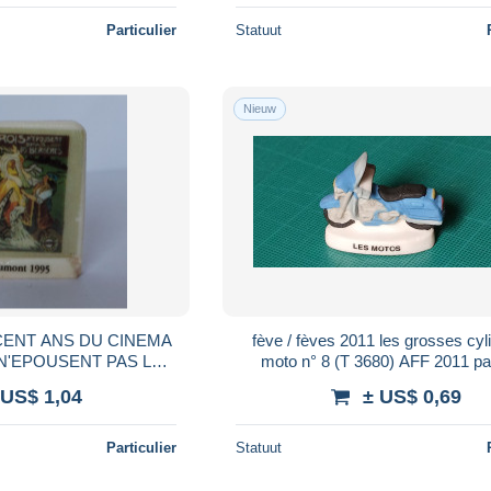
Particulier
Statuut
Nieuw
fève / fèves 2011 les grosses cyl
S N'EPOUSENT PAS LES
moto n° 8 (T 3680) AFF 2011 p
RGERES
 US$ 1,04
± US$ 0,69
Particulier
Statuut