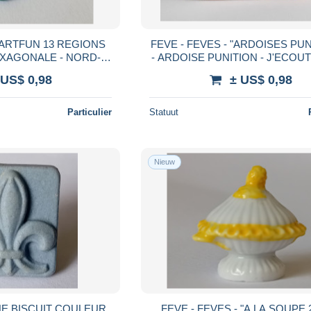
FEVE - FEVES - "ARDOISES PUNITIONS"
HEXAGONALE - NORD-
- ARDOISE PUNITION - J'ECOUTERAI LA
LAIS-PICARDIE
MAITRESSE EN CLASS
 US$ 0,98
± US$ 0,98
Particulier
Statuut
Nieuw
FEVE - FEVES - "A LA SOUPE 2005" -