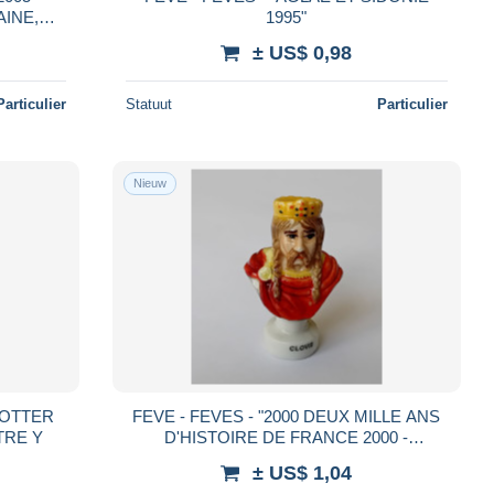
AINE,
1995"
± US$ 0,98
Particulier
Statuut
Particulier
Nieuw
FEVE - FEVES - "2000 DEUX MILLE ANS
 POTTER - LETTRE Y
D'HISTOIRE DE FRANCE 2000 -
BRILLANTES" - BUSTE DE CLOVIS
± US$ 1,04