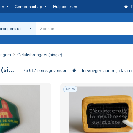
en
Gemeenschap
Hulpcentrum
F
rengers (single)
engers
Geluksbrengers (single)
Geluksbrengers (single)
76.617 items gevonden
Toevoegen aan mijn favori
Nieuw