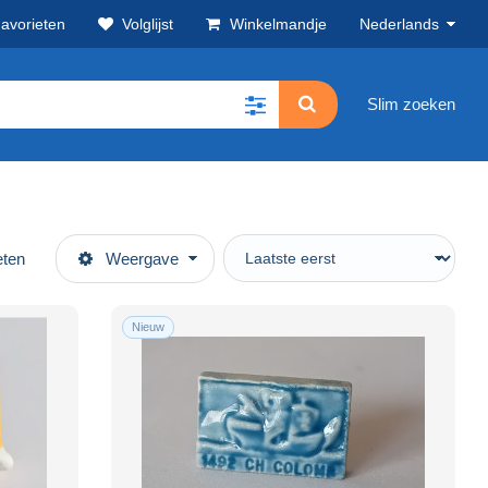
avorieten
Volglijst
Winkelmandje
Nederlands
Slim zoeken
eten
Weergave
Nieuw