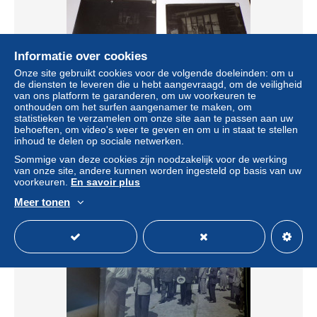
Informatie over cookies
Onze site gebruikt cookies voor de volgende doeleinden: om u
de diensten te leveren die u hebt aangevraagd, om de veiligheid
van ons platform te garanderen, om uw voorkeuren te
onthouden om het surfen aangenamer te maken, om
Plaque Photo Commerce Cordonnerie Veuve Masset
statistieken te verzamelen om onze site aan te passen aan uw
behoeften, om video's weer te geven en om u in staat te stellen
± US$ 17,34
inhoud te delen op sociale netwerken.
Sommige van deze cookies zijn noodzakelijk voor de werking
Statuut
Particulier
van onze site, andere kunnen worden ingesteld op basis van uw
voorkeuren.
En savoir plus
Meer tonen