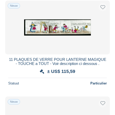
Gratis levering
Nieuw
Betaalmiddelen
PayPal
Bankoverschrijving
Visa
Mastercard
Bancontact
iDeal
11 PLAQUES DE VERRE POUR LANTERNE MAGIQUE
- TOUCHE a TOUT - Voir description ci dessous .
Maestro
± US$ 115,59
Alles deselecteren
Woonplaats van de verkoper
Statuut
Particulier
Wereldwijd
Nieuw