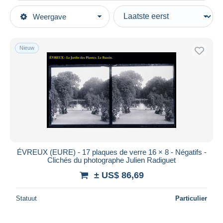
Type verkopen
Weergave
Topcategorieën
Actief
Fotografie en Filmapparatuur
Vaste prijs
Nieuw
Glasplaten
Veiling met biedingen
Veilingen zonder biedingen
Veilinghuizen
Verkocht
Duur
Alle looptijden
Nieuw sinds
Dagen
ÉVREUX (EURE) - 17 plaques de verre 16 × 8 - Négatifs -
Clichés du photographe Julien Radiguet
Eindigt binnen
uren
± US$ 86,69
Prijs
Statuut
Particulier
Van
US$
tot
US$
Alleen met korting