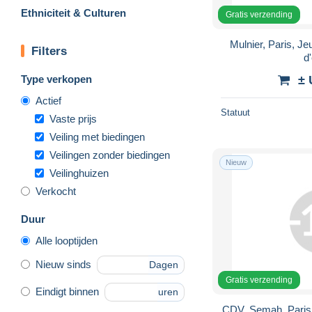
Ethniciteit & Culturen
Gratis verzending
Mulnier, Paris, J
Filters
d
Type verkopen
± 
Actief
Statuut
Vaste prijs
Veiling met biedingen
Veilingen zonder biedingen
Nieuw
Veilinghuizen
Verkocht
Duur
Alle looptijden
Nieuw sinds
Dagen
Gratis verzending
Eindigt binnen
uren
CDV, Semah, Paris, 