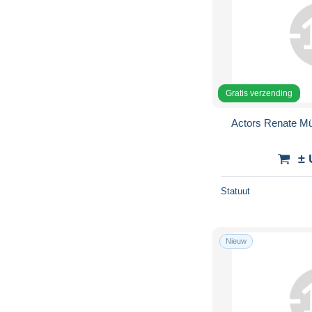
Gratis verzending
Actors Renate Mü
± 
Statuut
Nieuw