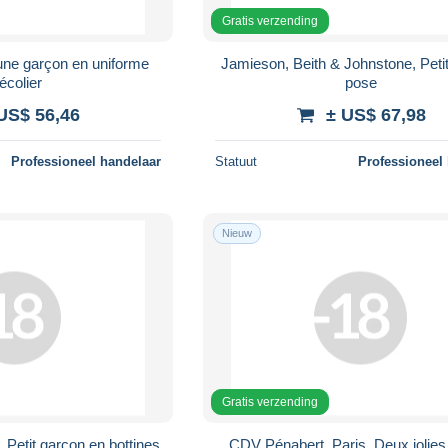
Gratis verzending
eune garçon en uniforme
Jamieson, Beith & Johnstone, Petite
'écolier
pose
US$ 56,46
± US$ 67,98
Professioneel handelaar
Statuut
Professioneel
Nieuw
Gratis verzending
Petit garçon en bottines
CDV Pénabert, Paris, Deux jolies 