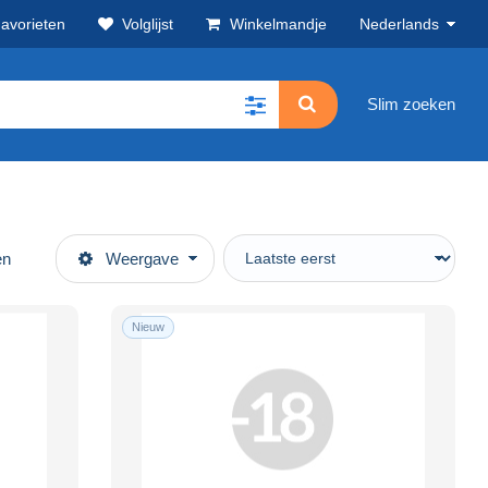
avorieten
Volglijst
Winkelmandje
Nederlands
Slim zoeken
en
Weergave
Nieuw