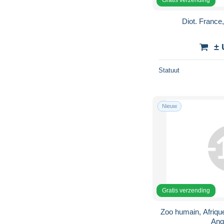
Diot. France
± 
Statuut
Nieuw
Gratis verzending
Zoo humain, Afrique,
Ang