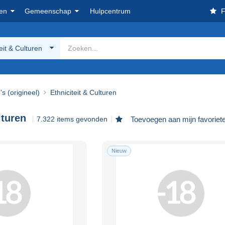
en
Gemeenschap
Hulpcentrum
F
eit & Culturen
's (origineel)
Ethniciteit & Culturen
lturen
7.322 items gevonden
Toevoegen aan mijn favoriet
Nieuw