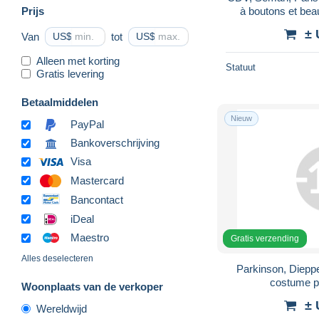
Prijs
à boutons et bea
± 
Van
US$
tot
US$
Alleen met korting
Statuut
Gratis levering
Betaalmiddelen
Nieuw
PayPal
Bankoverschrijving
Visa
Mastercard
Bancontact
iDeal
Maestro
Gratis verzending
Alles deselecteren
Parkinson, Dieppe
costume p
Woonplaats van de verkoper
± 
Wereldwijd