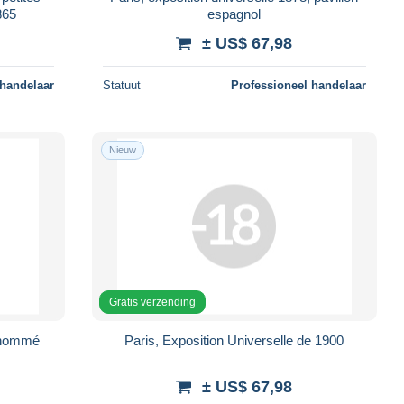
865
espagnol
± US$ 67,98
 handelaar
Statuut
Professioneel handelaar
Nieuw
Gratis verzending
n nommé
Paris, Exposition Universelle de 1900
± US$ 67,98