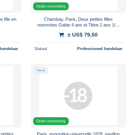
Gratis verzending
 fille en
Chambay, Paris, Deux petites filles
nommées Gabie 4 ans et Titine 2 ans 1/2,
circa 1875
± US$ 79,50
 handelaar
Statuut
Professioneel handelaar
Nieuw
Gratis verzending
petites
Paris, exposition universelle 1878, pavillon