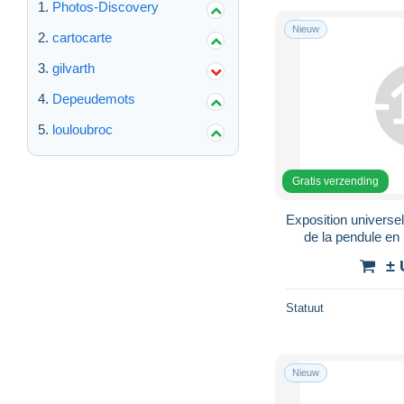
Photos-Discovery
Nieuw
cartocarte
gilvarth
Depeudemots
louloubroc
Gratis verzending
Exposition universel
de la pendule en
l'aigl
± 
Statuut
Nieuw