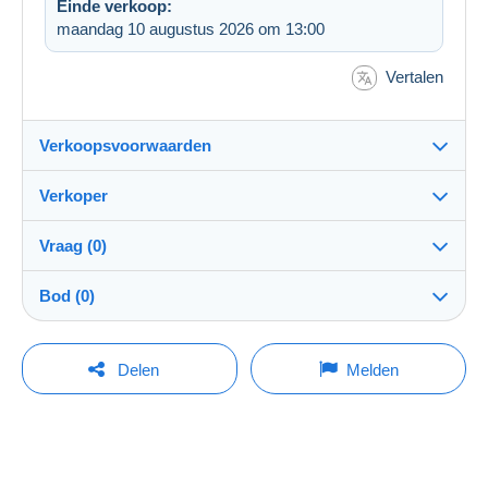
Einde verkoop:
maandag 10 augustus 2026 om 13:00
Vertalen
Verkoopsvoorwaarden
Verkoper
Bestemming:
Zie de lijst van landen
Vraag (0)
rewady
100%
(4302x)
Verzending:
Bod (0)
Verzending na betaling
Winkel
Kosten:
De verkoop zal met één minuut worden verlengd
Voor rekening van de koper
Om een vraag te stellen moet u een sessie
indien een bod wordt uitgebracht minder dan één
Delen
Melden
minuut voor de uiterste termijn.
openen.
Lid sedert:
Betaalmogelijkheden:
4 mrt 2009
Een sessie openen
De biedingen vernieuwen
Laatste verbinding:
Betalingsvoorwaarden:
Minder dan 24 uur
Alle betalingen worden gedaan met