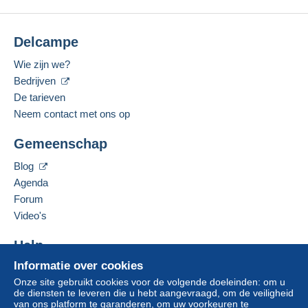
credit/debitcard
of overschrijving naar uw saldo.
Momenteel geen bod.
Betaalmiddelen:
Er worden geen betalingen gedaan per cheque of
bankoverschrijving rechtstreeks aan de verkoper.
Voor uw veiligheid zijn de verkopen anoniem.
Delcampe
Woonplaats:
De koper gebruikt de middelen die Delcampe ter
Roemenië
Wie zijn we?
beschikking stelt in de pagina "
Mijn aankopen:
Gesproken talen:
Bedrijven
Betalen
".
Frans,
Engels (Verenigd Koninkrijk)
De tarieven
Een betaling die niet is verricht met
Neem contact met ons op
credit/debitcard
of overboeking naar uw saldo,
Deze verkoper toevoegen aan mijn favorieten
wordt door de verkoper terugbetaald aan de koper.
Gemeenschap
De verkoper contacteren
Een onbetaalde aankoop kan gevolgen hebben
De items van deze verkoper verbergen
voor de rekening van de koper.
Blog
Agenda
Als de verkoopvoorwaarden van de verkoper
clausules bevatten met betrekking tot de betaling,
Forum
moeten deze als nietig worden beschouwd. De
Video's
betalingsvoorwaarden van de website van
Delcampe, zoals gedefinieerd in de
Help
gebruiksvoorwaarden
, zijn de enige die van
Informatie over cookies
Hulpcentrum
toepassing zijn.
Onze site gebruikt cookies voor de volgende doeleinden: om u
Kopen op Delcampe
Aankopen moeten worden betaald binnen
14
de diensten te leveren die u hebt aangevraagd, om de veiligheid
Verkopen op Delcampe
van ons platform te garanderen, om uw voorkeuren te
dagen
na ontvangst van de eindafrekening van de