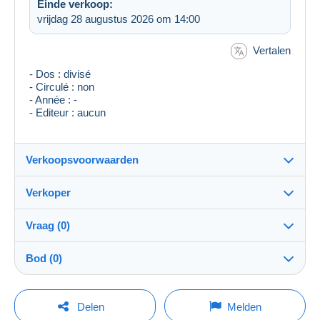
Einde verkoop:
vrijdag 28 augustus 2026 om 14:00
Vertalen
- Dos : divisé
- Circulé : non
- Année : -
- Editeur : aucun
Verkoopsvoorwaarden
Verkoper
Bestemming:
Zie de lijst van landen
Vraag (0)
tsetse
100%
(24181x)
Verzending:
Bod (0)
Verzending na betaling
Winkel
Kosten:
De verkoop zal met één minuut worden verlengd
Voor rekening van de koper
Om een vraag te stellen moet u een sessie
indien een bod wordt uitgebracht minder dan één
Delen
Melden
minuut voor de uiterste termijn.
openen.