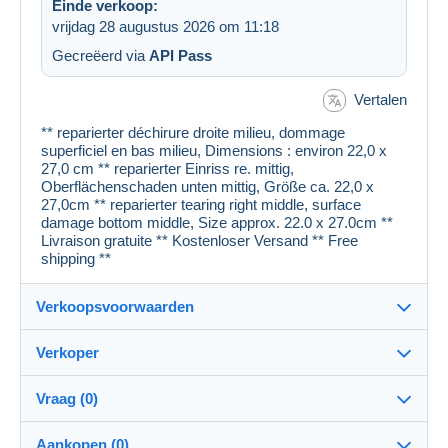
Einde verkoop:
vrijdag 28 augustus 2026 om 11:18
Gecreëerd via
API Pass
Vertalen
** reparierter déchirure droite milieu, dommage
superficiel en bas milieu, Dimensions : environ 22,0 x
27,0 cm ** reparierter Einriss re. mittig,
Oberflächenschaden unten mittig, Größe ca. 22,0 x
27,0cm ** reparierter tearing right middle, surface
damage bottom middle, Size approx. 22.0 x 27.0cm **
Livraison gratuite ** Kostenloser Versand ** Free
shipping **
Verkoopsvoorwaarden
Verkoper
Details van de verkoopvoorwaarden
Vraag (0)
Verzending
cartespostales_de
100%
(176916x)
Verzending na betaling binnen 1 dagen
Aankopen (0)
PRO