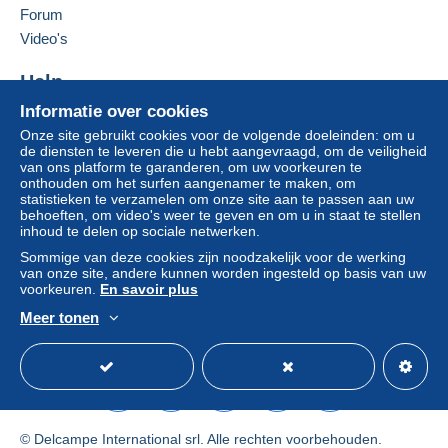
Brief (normaal/klein formaat)
Forum
€ 0,00
Deze verkoper toevoegen aan mijn favorieten
Video's
De verkoper contacteren
Brief met tracking (normale/kleine brief) (met
De items van deze verkoper verbergen
Help
tracking)
€ 2,50
Informatie over cookies
Hulpcentrum
Onze site gebruikt cookies voor de volgende doeleinden: om u
Kopen op Delcampe
de diensten te leveren die u hebt aangevraagd, om de veiligheid
Verkopen op Delcampe
van ons platform te garanderen, om uw voorkeuren te
Betalingsvoorwaarden:
onthouden om het surfen aangenamer te maken, om
Een beveiligde website
statistieken te verzamelen om onze site aan te passen aan uw
Alle betalingen worden gedaan met
credit/debitcard
of
behoeften, om video's weer te geven en om u in staat te stellen
overschrijving naar uw saldo. Er worden geen
inhoud te delen op sociale netwerken.
betalingen gedaan per cheque of bankoverschrijving
Sommige van deze cookies zijn noodzakelijk voor de werking
rechtstreeks aan de verkoper.
van onze site, andere kunnen worden ingesteld op basis van uw
voorkeuren.
En savoir plus
De koper gebruikt de middelen die Delcampe ter
beschikking stelt in de pagina "
Mijn aankopen: Betalen
".
Meer tonen
Nederlands
USD
Standaardmodus
Ame
Een betaling die niet is verricht met
credit/debitcard
of
overboeking naar uw saldo, wordt door de verkoper
terugbetaald aan de koper. Een onbetaalde aankoop kan
gevolgen hebben voor de rekening van de koper.
© Delcampe International srl. Alle rechten voorbehouden.
Als de verkoopvoorwaarden van de verkoper clausules