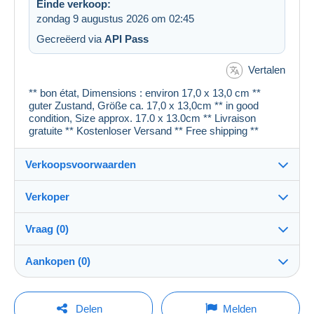
Einde verkoop:
zondag 9 augustus 2026 om 02:45
Gecreëerd via
API Pass
Vertalen
** bon état, Dimensions : environ 17,0 x 13,0 cm **
guter Zustand, Größe ca. 17,0 x 13,0cm ** in good
condition, Size approx. 17.0 x 13.0cm ** Livraison
gratuite ** Kostenloser Versand ** Free shipping **
Verkoopsvoorwaarden
Verkoper
Details van de verkoopvoorwaarden
Vraag (0)
Verzending
cartespostales_de
100%
(176904x)
Verzending na betaling binnen 1 dagen
Aankopen (0)
PRO
Winkel
Garantie:
Herroepingsrecht
|
Retourkosten ten laste van de koper.
Om een vraag te stellen moet u een sessie
Laatste actualisering: 08:52:37
Delen
Melden
Om de termijnen voor terugzending en terugbetaling van