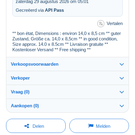
zaterdag 29 augustus 2026 om 05:01
Gecreëerd via
API Pass
Vertalen
** bon état, Dimensions : environ 14,0 x 8,5 cm ** guter
Zustand, Größe ca. 14,0 x 8,5cm ** in good condition,
Size approx. 14.0 x 8.5cm ** Livraison gratuite **
Kostenloser Versand ** Free shipping **
Verkoopsvoorwaarden
Verkoper
Details van de verkoopvoorwaarden
Vraag (0)
Verzending
cartespostales_de
100%
(176921x)
Verzending na betaling binnen 1 dagen
Aankopen (0)
PRO
Winkel
Garantie:
Herroepingsrecht
|
Retourkosten ten laste van de koper.
Om een vraag te stellen moet u een sessie
Laatste actualisering: 08:57:09
Delen
Melden
Om de termijnen voor terugzending en terugbetaling van
openen.
Naam:
het item te weten,
raadpleegt u het Delcampe-charter
.