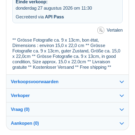
Einde verkoop:
donderdag 27 augustus 2026 om 11:30
Gecreëerd via
API Pass
Vertalen
** Grösse Fotografie ca. 9 x 13cm, bon état,
Dimensions : environ 15,0 x 22,0 cm ** Grösse
Fotografie ca. 9 x 13cm, guter Zustand, Größe ca. 15,0
x 22,0cm ** Grösse Fotografie ca. 9 x 13cm, in good
condition, Size approx. 15.0 x 22.0cm ** Livraison
gratuite ** Kostenloser Versand ** Free shipping **
Verkoopsvoorwaarden
Verkoper
Details van de verkoopvoorwaarden
Vraag (0)
Verzending
cartespostales_de
100%
(176903x)
Verzending na betaling binnen 1 dagen
Aankopen (0)
PRO
Winkel
Garantie: