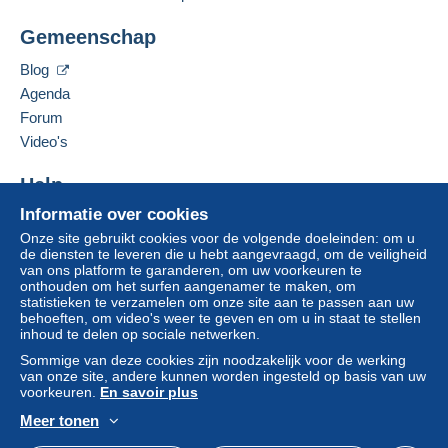
Adres van de onderneming:
en inloggen.
Bartko & Reher GmbH & Co. KG
Leveringsmethode
Gemeenschap
Alt-Moabit 98
Aanmel
Inschrij
Betaling via:
10559
Berlin
den
ven
Blog
Duitsland
Agenda
Brief (normaal/klein formaat)
Forum
€ 0,00
Deze verkoper toevoegen aan mijn favorieten
Video's
De verkoper contacteren
Brief met tracking (normale/kleine brief) (met
De items van deze verkoper verbergen
Help
tracking)
€ 2,50
Informatie over cookies
Hulpcentrum
Onze site gebruikt cookies voor de volgende doeleinden: om u
Kopen op Delcampe
de diensten te leveren die u hebt aangevraagd, om de veiligheid
Verkopen op Delcampe
van ons platform te garanderen, om uw voorkeuren te
Betalingsvoorwaarden:
onthouden om het surfen aangenamer te maken, om
Een beveiligde website
statistieken te verzamelen om onze site aan te passen aan uw
Alle betalingen worden gedaan met
credit/debitcard
of
behoeften, om video's weer te geven en om u in staat te stellen
overschrijving naar uw saldo. Er worden geen
inhoud te delen op sociale netwerken.
betalingen gedaan per cheque of bankoverschrijving
Sommige van deze cookies zijn noodzakelijk voor de werking
rechtstreeks aan de verkoper.
van onze site, andere kunnen worden ingesteld op basis van uw
voorkeuren.
En savoir plus
De koper gebruikt de middelen die Delcampe ter
beschikking stelt in de pagina "
Mijn aankopen: Betalen
".
Meer tonen
Nederlands
USD
Standaardmodus
Ame