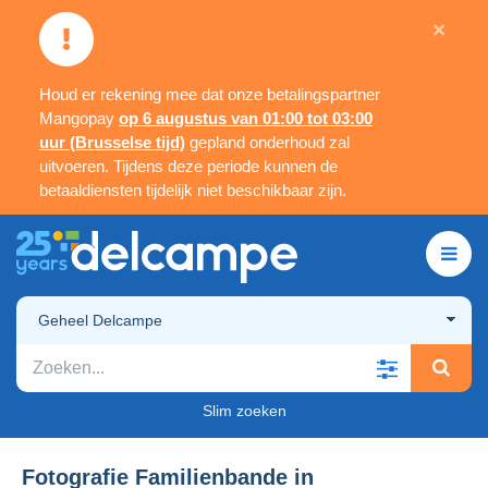
×
Houd er rekening mee dat onze betalingspartner
Mangopay
op 6 augustus van 01:00 tot 03:00
uur (Brusselse tijd)
gepland onderhoud zal
uitvoeren. Tijdens deze periode kunnen de
betaaldiensten tijdelijk niet beschikbaar zijn.
Geheel Delcampe
Slim zoeken
Fotografie Familienbande in