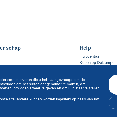
enschap
Help
Hulpcentrum
Kopen op Delcampe
Verkopen op Delcam
Een beveiligde websit
 diensten te leveren die u hebt aangevraagd, om de
e onthouden om het surfen aangenamer te maken, om
oeften, om video's weer te geven en om u in staat te stellen
Standaardmodus
onze site, andere kunnen worden ingesteld op basis van uw
svoorwaarden
en
privacy
.
Beheer van cookies