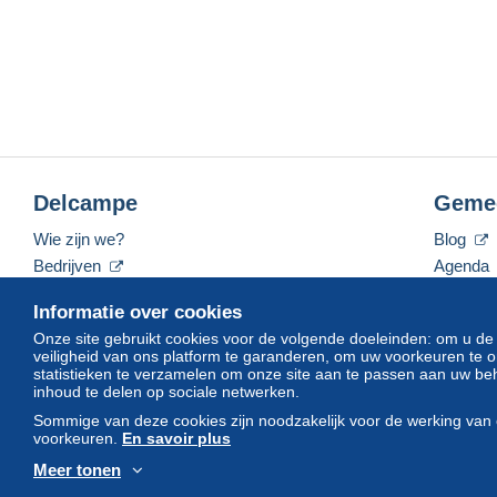
Delcampe
Geme
Wie zijn we?
Blog
Bedrijven
Agenda
De tarieven
Forum
Informatie over cookies
Neem contact met ons op
Video's
Onze site gebruikt cookies voor de volgende doeleinden: om u de
veiligheid van ons platform te garanderen, om uw voorkeuren t
statistieken te verzamelen om onze site aan te passen aan uw beh
inhoud te delen op sociale netwerken.
Nederlands
USD
America/Indiana/Vevay
Sommige van deze cookies zijn noodzakelijk voor de werking van 
voorkeuren.
En savoir plus
Meer tonen
© Delcampe International srl. Alle rechten voorbehouden.
Gebruik