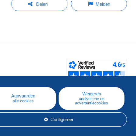
Delen
Melden
pe
e
Weigeren
Aanvaarden
analytische en
alle cookies
advertentiecookies
Configureer