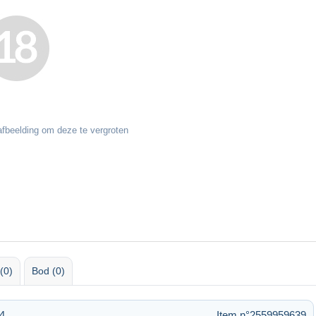
fbeelding om deze te vergroten
(0)
Bod (0)
14
Item n°2559959639