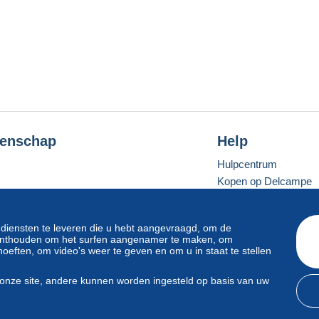
enschap
Help
Hulpcentrum
Kopen op Delcampe
Verkopen op Delcam
Een beveiligde websit
 diensten te leveren die u hebt aangevraagd, om de
e onthouden om het surfen aangenamer te maken, om
oeften, om video's weer te geven en om u in staat te stellen
Standaardmodus
onze site, andere kunnen worden ingesteld op basis van uw
svoorwaarden
en
privacy
.
Beheer van cookies