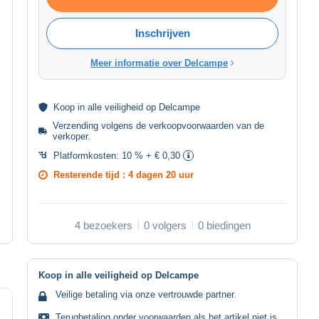
Inschrijven
Meer informatie over Delcampe
Koop in alle
veiligheid
op Delcampe
Verzending volgens de
verkoopvoorwaarden van de
verkoper
.
Platformkosten:
10 % + € 0,30
Resterende tijd :
4 dagen 20 uur
4 bezoekers
0 volgers
0 biedingen
Koop in alle veiligheid op Delcampe
Veilige betaling via onze vertrouwde partner.
Terugbetaling onder voorwaarden als het artikel niet is