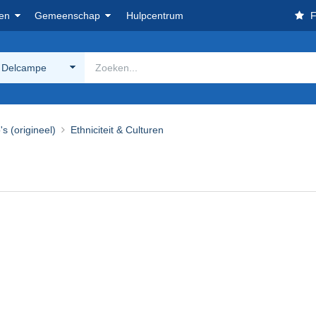
en
Gemeenschap
Hulpcentrum
F
 Delcampe
's (origineel)
Ethniciteit & Culturen