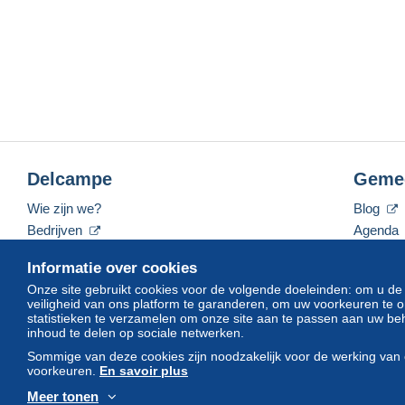
Delcampe
Geme
Wie zijn we?
Blog
Bedrijven
Agenda
De tarieven
Forum
Informatie over cookies
Neem contact met ons op
Video's
Onze site gebruikt cookies voor de volgende doeleinden: om u de
veiligheid van ons platform te garanderen, om uw voorkeuren t
statistieken te verzamelen om onze site aan te passen aan uw beh
inhoud te delen op sociale netwerken.
Nederlands
USD
America/Indiana/Vevay
Sommige van deze cookies zijn noodzakelijk voor de werking van 
voorkeuren.
En savoir plus
Meer tonen
© Delcampe International srl. Alle rechten voorbehouden.
Gebruik