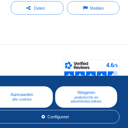
Delen
Melden
pe
e
Weigeren
Aanvaarden
analytische en
alle cookies
advertentiecookies
Configureer