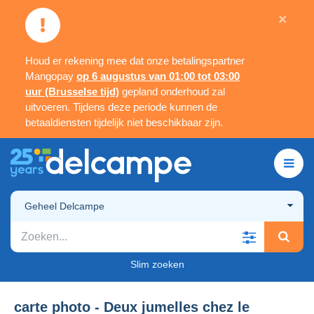
×
Houd er rekening mee dat onze betalingspartner
Mangopay
op 6 augustus van 01:00 tot 03:00
uur (Brusselse tijd)
gepland onderhoud zal
uitvoeren. Tijdens deze periode kunnen de
betaaldiensten tijdelijk niet beschikbaar zijn.
Geheel Delcampe
Slim zoeken
carte photo - Deux jumelles chez le