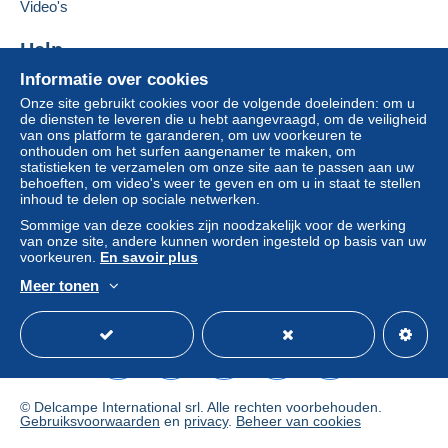
moeten deze als nietig worden beschouwd. De
Video's
betalingsvoorwaarden van de website van
Delcampe, zoals gedefinieerd in de
Help
gebruiksvoorwaarden
, zijn de enige die van
Informatie over cookies
Hulpcentrum
toepassing zijn.
Onze site gebruikt cookies voor de volgende doeleinden: om u
Kopen op Delcampe
Aankopen moeten worden betaald binnen
14
de diensten te leveren die u hebt aangevraagd, om de veiligheid
Verkopen op Delcampe
van ons platform te garanderen, om uw voorkeuren te
dagen
na ontvangst van de eindafrekening van de
onthouden om het surfen aangenamer te maken, om
Een beveiligde website
verkoper.
statistieken te verzamelen om onze site aan te passen aan uw
behoeften, om video's weer te geven en om u in staat te stellen
Garantie:
inhoud te delen op sociale netwerken.
Herroepingsrecht
|
Retourkosten ten laste van de
Sommige van deze cookies zijn noodzakelijk voor de werking
koper.
van onze site, andere kunnen worden ingesteld op basis van uw
Om de termijnen voor terugzending en
voorkeuren.
En savoir plus
terugbetaling van het item te weten,
raadpleegt u
Meer tonen
het Delcampe-charter
.
Nederlands
USD
Standaardmodus
Ame
Envoi en lettre simple, affranchissement lettre verte
(1.80 €) pour la France et selon les tarifs de la poste
Française pour les autres pays.
© Delcampe International srl. Alle rechten voorbehouden.
si envoi recommandé ou lettre suivie souhaité par
Gebruiksvoorwaarden
en
privacy
.
Beheer van cookies
acheteur il se fait à ses frais et sur sa demande suite à