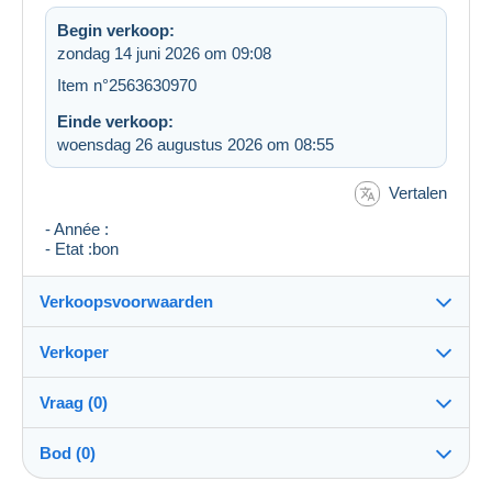
Begin verkoop:
zondag 14 juni 2026 om 09:08
Item n°2563630970
Einde verkoop:
woensdag 26 augustus 2026 om 08:55
Vertalen
- Année :
- Etat :bon
Verkoopsvoorwaarden
Verkoper
Bestemming:
Zie de lijst van landen
Vraag (0)
talbo11
100%
(14251x)
Verzending:
Bod (0)
Verzending na betaling
Winkel