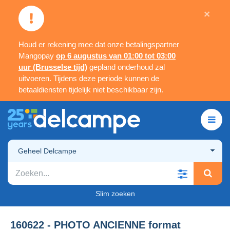
×
Houd er rekening mee dat onze betalingspartner
Mangopay
op 6 augustus van 01:00 tot 03:00
uur (Brusselse tijd)
gepland onderhoud zal
uitvoeren. Tijdens deze periode kunnen de
betaaldiensten tijdelijk niet beschikbaar zijn.
Geheel Delcampe
Slim zoeken
160622 - PHOTO ANCIENNE format