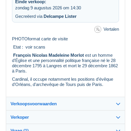
Einde verkoop:
zondag 9 augustus 2026 om 14:30
Gecreëerd via
Delcampe Lister
Vertalen
PHOTOformat carte de visite
Etat : voir scans
François Nicolas Madeleine Morlot
est un homme
d'Église et une personnalité politique française né le 28
décembre 1795 à
Langres
et mort le 29 décembre 1862
à
Paris
.
Cardinal
, il occupe notamment les positions d'
évêque
d'Orléans
, d'
archevêque de Tours
puis de
Paris
.
Verkoopsvoorwaarden
Verkoper
Bestemming:
Zie de lijst van landen
Vraag (1)