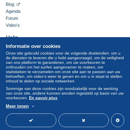
MULTICOLLECTIONS46
46000
CAHORS
voor de rekening van de koper.
Blog
Frankrijk
Agenda
Als de verkoopvoorwaarden van de verkoper
clausules bevatten met betrekking tot de betaling,
Forum
Deze verkoper toevoegen aan mijn favorieten
moeten deze als nietig worden beschouwd. De
Video's
De verkoper contacteren
betalingsvoorwaarden van de website van
De items van deze verkoper verbergen
Delcampe, zoals gedefinieerd in de
Om een vraag te stellen moet u een sessie
Help
gebruiksvoorwaarden
, zijn de enige die van
openen.
Informatie over cookies
Hulpcentrum
toepassing zijn.
Onze site gebruikt cookies voor de volgende doeleinden: om u
Kopen op Delcampe
Een sessie openen
Aankopen moeten worden betaald binnen
14
de diensten te leveren die u hebt aangevraagd, om de veiligheid
Verkopen op Delcampe
van ons platform te garanderen, om uw voorkeuren te
dagen
na ontvangst van de eindafrekening van de
onthouden om het surfen aangenamer te maken, om
Een beveiligde website
verkoper.
statistieken te verzamelen om onze site aan te passen aan uw
behoeften, om video's weer te geven en om u in staat te stellen
Garantie:
inhoud te delen op sociale netwerken.
Herroepingsrecht
|
Retourkosten ten laste van de
Sommige van deze cookies zijn noodzakelijk voor de werking
koper.
van onze site, andere kunnen worden ingesteld op basis van uw
Om de termijnen voor terugzending en
voorkeuren.
En savoir plus
terugbetaling van het item te weten,
raadpleegt u
Meer tonen
het Delcampe-charter
.
Nederlands
USD
Standaardmodus
Ame
Frais d'envoi pour les CARTES POSTALES