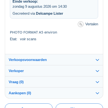
Einde verkoop:
zondag 9 augustus 2026 om 14:30
Gecreëerd via
Delcampe Lister
Vertalen
PHOTO FORMAT A5 environ
Etat: voir scans
Verkoopsvoorwaarden
Verkoper
Bestemming:
Zie de lijst van landen
Vraag (0)
multicollections46
100%
(34703x)
Verzending:
Aankopen (0)
Verzending na betaling
PRO
Winkel
Kosten:
Voor rekening van de verkoper
Om een vraag te stellen moet u een sessie
Laatste actualisering: 06:44:09