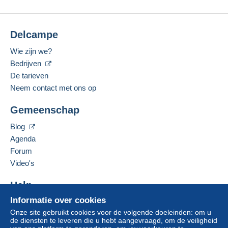
Delcampe
Wie zijn we?
Bedrijven
De tarieven
Neem contact met ons op
Gemeenschap
Blog
Agenda
Forum
Video's
Help
Informatie over cookies
Hulpcentrum
Onze site gebruikt cookies voor de volgende doeleinden: om u
Kopen op Delcampe
de diensten te leveren die u hebt aangevraagd, om de veiligheid
Verkopen op Delcampe