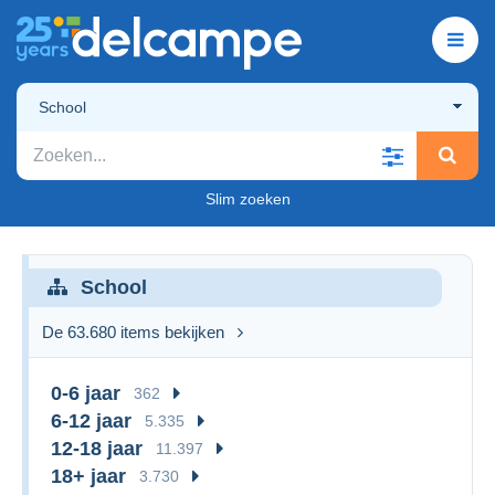
School
Slim zoeken
School
De 63.680 items bekijken
0-6 jaar
362
6-12 jaar
5.335
12-18 jaar
11.397
18+ jaar
3.730