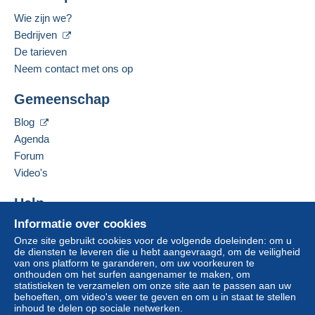
Wie zijn we?
Bedrijven
De tarieven
Neem contact met ons op
Gemeenschap
Blog
Agenda
Forum
Video's
Help
Informatie over cookies
Hulpcentrum
Onze site gebruikt cookies voor de volgende doeleinden: om u
Kopen op Delcampe
de diensten te leveren die u hebt aangevraagd, om de veiligheid
Verkopen op Delcampe
van ons platform te garanderen, om uw voorkeuren te
onthouden om het surfen aangenamer te maken, om
Een beveiligde website
statistieken te verzamelen om onze site aan te passen aan uw
behoeften, om video's weer te geven en om u in staat te stellen
inhoud te delen op sociale netwerken.