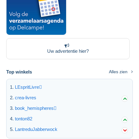
Uw advertentie hier?
Top winkels
Alles zien
LEspritLivre
crea-livres
book_hemispheres
tonton82
LantreduJabberwock