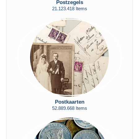
Postzegels
Gratis levering
21.123.418 Items
Betaalmiddelen
PayPal
Bankoverschrijving
Visa
Mastercard
Bancontact
iDeal
Maestro
Alles deselecteren
Woonplaats van de verkoper
Postkaarten
Wereldwijd
52.889.668 Items