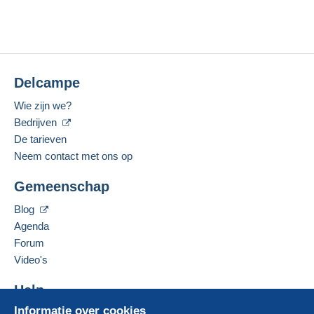
Delcampe
Wie zijn we?
Bedrijven
De tarieven
Neem contact met ons op
Gemeenschap
Blog
Agenda
Forum
Video's
Help
Informatie over cookies
Hulpcentrum