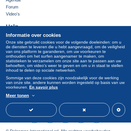
Forum
Video's
Help
Informatie over cookies
Hulpcentrum
Onze site gebruikt cookies voor de volgende doeleinden: om u
Kopen op Delcampe
de diensten te leveren die u hebt aangevraagd, om de veiligheid
Verkopen op Delcampe
van ons platform te garanderen, om uw voorkeuren te
onthouden om het surfen aangenamer te maken, om
Een beveiligde website
statistieken te verzamelen om onze site aan te passen aan uw
behoeften, om video's weer te geven en om u in staat te stellen
inhoud te delen op sociale netwerken.
Sommige van deze cookies zijn noodzakelijk voor de werking
van onze site, andere kunnen worden ingesteld op basis van uw
voorkeuren.
En savoir plus
Meer tonen
Nederlands
USD
Standaardmodus
Ame
© Delcampe International srl. Alle rechten voorbehouden.