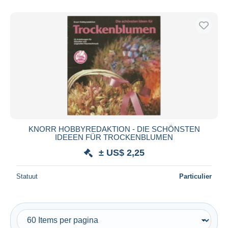
Alleen met korting
Gratis levering
Betaalmiddelen
PayPal
Bankoverschrijving
Visa
Mastercard
Bancontact
iDeal
KNORR HOBBYREDAKTION - DIE SCHÖNSTEN
IDEEEN FÜR TROCKENBLUMEN
Maestro
± US$ 2,25
Alles deselecteren
Woonplaats van de verkoper
Statuut
Particulier
Wereldwijd