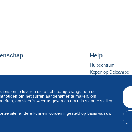
enschap
Help
Hulpcentrum
Kopen op Delcampe
Verkopen op Delcam
Een beveiligde websit
 diensten te leveren die u hebt aangevraagd, om de
e onthouden om het surfen aangenamer te maken, om
oeften, om video's weer te geven en om u in staat te stellen
Standaardmodus
onze site, andere kunnen worden ingesteld op basis van uw
svoorwaarden
en
privacy
.
Beheer van cookies