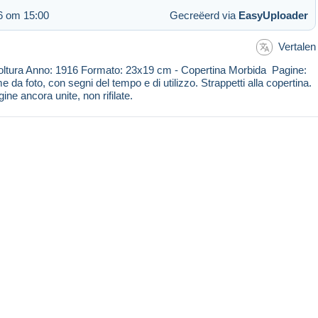
6 om 15:00
Gecreëerd via
EasyUploader
Vertalen
coltura Anno: 1916 Formato: 23x19 cm - Copertina Morbida Pagine:
e da foto, con segni del tempo e di utilizzo. Strappetti alla copertina.
ne ancora unite, non rifilate.