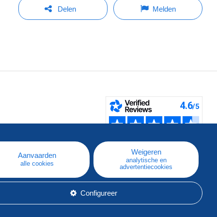
Delen
Melden
pe
e
Weigeren
Aanvaarden
analytische en
alle cookies
advertentiecookies
Configureer