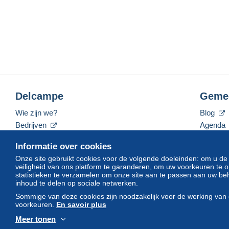
Delcampe
Geme
Wie zijn we?
Blog
Bedrijven
Agenda
De tarieven
Forum
Informatie over cookies
Neem contact met ons op
Video's
Onze site gebruikt cookies voor de volgende doeleinden: om u de
veiligheid van ons platform te garanderen, om uw voorkeuren t
statistieken te verzamelen om onze site aan te passen aan uw beh
inhoud te delen op sociale netwerken.
Nederlands
USD
America/Indiana/Vevay
Sommige van deze cookies zijn noodzakelijk voor de werking van 
voorkeuren.
En savoir plus
Meer tonen
© Delcampe International srl. Alle rechten voorbehouden.
Gebruik