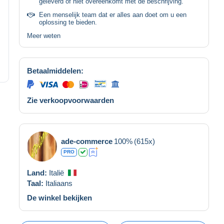
geleverd of niet overeenkomt met de beschrijving.
Een menselijk team dat er alles aan doet om u een
oplossing te bieden.
Meer weten
Betaalmiddelen:
Zie verkoopvoorwaarden
ade-commerce
100%
(615x)
PRO
Land:
Italië
Taal:
Italiaans
De winkel bekijken