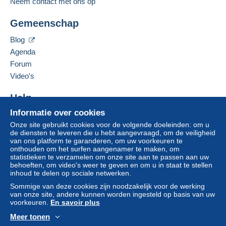
Neem contact met ons op
voor de aankopen:
Adres van de onderneming:
Alessandro De Rosa
vanaf één gekocht item.
Gemeenschap
VIA DELLA CROCE 10
15037
LU E CUCCARO MONFERRATO
Blog
Zone 1
Italië
Agenda
Forum
Zone 2
Deze verkoper toevoegen aan mijn favorieten
Video's
Om toegang te krijgen tot de
De verkoper contacteren
leveringsinformatie, moet u lid zijn
De items van deze verkoper verbergen
Help
en inloggen.
Deze zone omvat
één land
.
Informatie over cookies
Hulpcentrum
Leveringsmethode
Aanmel
Inschrij
Onze site gebruikt cookies voor de volgende doeleinden: om u
den
ven
Kopen op Delcampe
de diensten te leveren die u hebt aangevraagd, om de veiligheid
Aangetekende pakketpost
Verkopen op Delcampe
van ons platform te garanderen, om uw voorkeuren te
(met tracking)
onthouden om het surfen aangenamer te maken, om
Een beveiligde website
statistieken te verzamelen om onze site aan te passen aan uw
€ 5,00
behoeften, om video's weer te geven en om u in staat te stellen
inhoud te delen op sociale netwerken.
Sommige van deze cookies zijn noodzakelijk voor de werking
Betalingsvoorwaarden:
van onze site, andere kunnen worden ingesteld op basis van uw
voorkeuren.
En savoir plus
Alle betalingen worden gedaan met
credit/debitcard
of
overschrijving naar uw saldo. Er worden geen
Meer tonen
betalingen gedaan per cheque of bankoverschrijving
Nederlands
USD
Standaardmodus
Ame