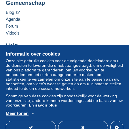
Gemeenschap
VIA DELLA CROCE 10
15037
LU E CUCCARO MONFERRATO
Blog
Zone 1
Italië
Agenda
Forum
Zone 2
Deze verkoper toevoegen aan mijn favorieten
Video's
Om toegang te krijgen tot de
De verkoper contacteren
leveringsinformatie, moet u lid zijn
De items van deze verkoper verbergen
Help
en inloggen.
Deze zone omvat
één land
.
Informatie over cookies
Hulpcentrum
Leveringsmethode
Aanmel
Inschrij
Onze site gebruikt cookies voor de volgende doeleinden: om u
den
ven
Kopen op Delcampe
de diensten te leveren die u hebt aangevraagd, om de veiligheid
Aangetekende pakketpost
Verkopen op Delcampe
van ons platform te garanderen, om uw voorkeuren te
(met tracking)
onthouden om het surfen aangenamer te maken, om
Een beveiligde website
statistieken te verzamelen om onze site aan te passen aan uw
€ 5,00
behoeften, om video's weer te geven en om u in staat te stellen
inhoud te delen op sociale netwerken.
Sommige van deze cookies zijn noodzakelijk voor de werking
Betalingsvoorwaarden:
van onze site, andere kunnen worden ingesteld op basis van uw
voorkeuren.
En savoir plus
Alle betalingen worden gedaan met
credit/debitcard
of
overschrijving naar uw saldo. Er worden geen
Meer tonen
betalingen gedaan per cheque of bankoverschrijving
Nederlands
USD
Standaardmodus
Ame
rechtstreeks aan de verkoper.