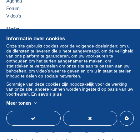
Agenda
Forum
Betaling via:
Deze verkoper toevoegen aan mijn favorieten
Video's
De verkoper contacteren
Van 1 tot 1 items
De items van deze verkoper verbergen
Help
€ 5,50
Informatie over cookies
Hulpcentrum
Van 2 tot 2 items
Onze site gebruikt cookies voor de volgende doeleinden: om u
Kopen op Delcampe
de diensten te leveren die u hebt aangevraagd, om de veiligheid
€ 6,50
Verkopen op Delcampe
van ons platform te garanderen, om uw voorkeuren te
onthouden om het surfen aangenamer te maken, om
Een beveiligde website
Van 3 tot 3 items
statistieken te verzamelen om onze site aan te passen aan uw
€ 7,50
behoeften, om video's weer te geven en om u in staat te stellen
inhoud te delen op sociale netwerken.
Van 4 tot 4 items
Sommige van deze cookies zijn noodzakelijk voor de werking
van onze site, andere kunnen worden ingesteld op basis van uw
€ 8,50
voorkeuren.
En savoir plus
Van 5 tot 5 items
Meer tonen
Nederlands
USD
Standaardmodus
Ame
€ 9,50
Van 6 tot 6 items
€ 10,50