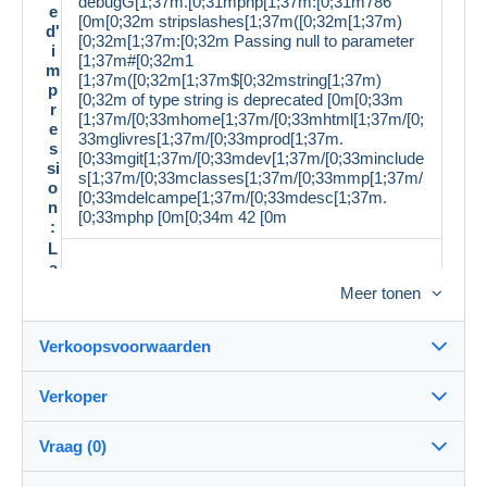
debugG[1;37m.[0;31mphp[1;37m:[0;31m786
e
[0m[0;32m stripslashes[1;37m([0;32m[1;37m)
d'
[0;32m[1;37m:[0;32m Passing null to parameter
i
[1;37m#[0;32m1
m
[1;37m([0;32m[1;37m$[0;32mstring[1;37m)
p
[0;32m of type string is deprecated [0m[0;33m
r
[1;37m/[0;33mhome[1;37m/[0;33mhtml[1;37m/[0;
e
33mglivres[1;37m/[0;33mprod[1;37m.
s
[0;33mgit[1;37m/[0;33mdev[1;37m/[0;33minclude
si
s[1;37m/[0;33mclasses[1;37m/[0;33mmp[1;37m/
o
[0;33mdelcampe[1;37m/[0;33mdesc[1;37m.
n
[0;33mphp [0m[0;34m 42 [0m
:
L
a
n
Meer tonen
Français
g
u
Verkoopsvoorwaarden
e:
É
ta
Bon état
Verkoper
t:
Details van de verkoopvoorwaarden
D
Vraag (0)
ét
Verzending
ai
Demonsetmerveilles
99%
(3846x)
Verzending na betaling binnen 14 dagen