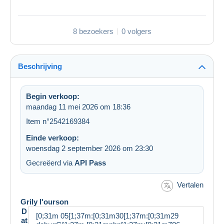
8 bezoekers
0 volgers
Beschrijving
Begin verkoop:
maandag 11 mei 2026 om 18:36
Item n°2542169384
Einde verkoop:
woensdag 2 september 2026 om 23:30
Gecreëerd via
API Pass
Vertalen
Grily l'ourson
D
[0;31m 05[1;37m:[0;31m30[1;37m:[0;31m29
at