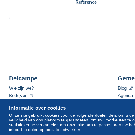
Référence
Delcampe
Geme
Wie zijn we?
Blog
Bedrijven
Agenda
De tarieven
Forum
Informatie over cookies
Neem contact met ons op
Video's
Onze site gebruikt cookies voor de volgende doeleinden: om u de
veiligheid van ons platform te garanderen, om uw voorkeuren t
statistieken te verzamelen om onze site aan te passen aan uw beh
inhoud te delen op sociale netwerken.
Nederlands
USD
America/Indiana/Vevay