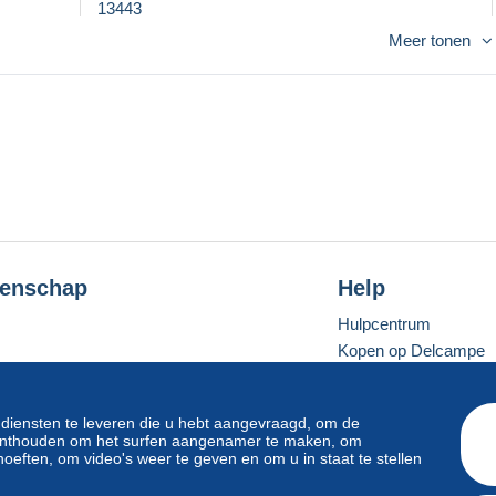
13443
Meer tonen
enschap
Help
Hulpcentrum
Kopen op Delcampe
Verkopen op Delcam
Een beveiligde websit
 diensten te leveren die u hebt aangevraagd, om de
e onthouden om het surfen aangenamer te maken, om
oeften, om video's weer te geven en om u in staat te stellen
Standaardmodus