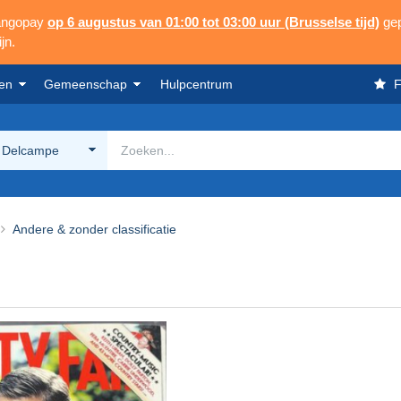
Mangopay
op 6 augustus van 01:00 tot 03:00 uur (Brusselse tijd)
gep
jn.
en
Gemeenschap
Hulpcentrum
F
 Delcampe
Andere & zonder classificatie