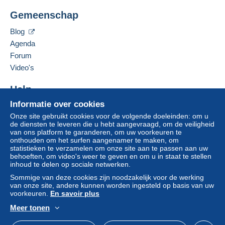
:
Ravignot Christophe
R
Gemeenschap
4 Avenue de Lorraine
éf
Deze zone omvat
één land
.
é
52300
Joinville
Blog
r
Brief (normaal/klein formaat)
Frankrijk
500356852
Agenda
e
Forum
n
Betaling via:
c
Deze verkoper toevoegen aan mijn favorieten
Video's
e
De verkoper contacteren
Van 1 tot 1 items
De items van deze verkoper verbergen
Help
€ 5,50
Informatie over cookies
Hulpcentrum
Van 2 tot 2 items
Onze site gebruikt cookies voor de volgende doeleinden: om u
Kopen op Delcampe
de diensten te leveren die u hebt aangevraagd, om de veiligheid
€ 6,50
Verkopen op Delcampe
van ons platform te garanderen, om uw voorkeuren te
onthouden om het surfen aangenamer te maken, om
Een beveiligde website
Van 3 tot 3 items
statistieken te verzamelen om onze site aan te passen aan uw
€ 7,50
behoeften, om video's weer te geven en om u in staat te stellen
inhoud te delen op sociale netwerken.
Van 4 tot 4 items
Sommige van deze cookies zijn noodzakelijk voor de werking
van onze site, andere kunnen worden ingesteld op basis van uw
€ 8,50
voorkeuren.
En savoir plus
Van 5 tot 5 items
Meer tonen
Nederlands
USD
Standaardmodus
Ame
€ 9,50