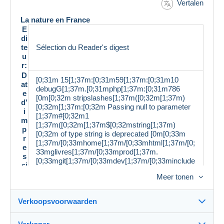
Vertalen
La nature en France
E
di
te
Sélection du Reader's digest
u
r:
D
[0;31m 15[1;37m:[0;31m59[1;37m:[0;31m10
at
debugG[1;37m.[0;31mphp[1;37m:[0;31m786
e
[0m[0;32m stripslashes[1;37m([0;32m[1;37m)
d'
[0;32m[1;37m:[0;32m Passing null to parameter
i
[1;37m#[0;32m1
m
[1;37m([0;32m[1;37m$[0;32mstring[1;37m)
p
[0;32m of type string is deprecated [0m[0;33m
r
[1;37m/[0;33mhome[1;37m/[0;33mhtml[1;37m/[0;
e
33mglivres[1;37m/[0;33mprod[1;37m.
s
[0;33mgit[1;37m/[0;33mdev[1;37m/[0;33minclude
si
s[1;37m/[0;33mclasses[1;37m/[0;33mmp[1;37m/
o
Meer tonen
[0;33mdelcampe[1;37m/[0;33mdesc[1;37m.
n
[0;33mphp [0m[0;34m 42 [0m
:
Verkoopsvoorwaarden
L
a
n