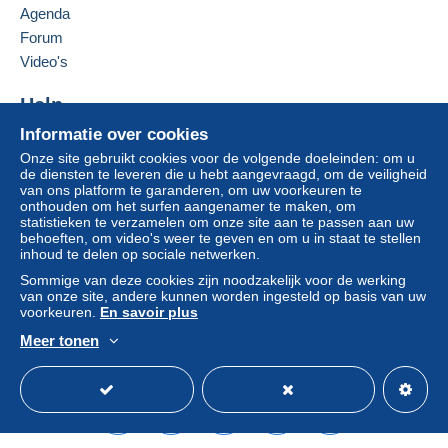
België
Agenda
Als de verkoopvoorwaarden van de verkoper
clausules bevatten met betrekking tot de betaling,
Forum
Deze verkoper toevoegen aan mijn favorieten
moeten deze als nietig worden beschouwd. De
Video's
De verkoper contacteren
betalingsvoorwaarden van de website van
De items van deze verkoper verbergen
Delcampe, zoals gedefinieerd in de
Help
gebruiksvoorwaarden
, zijn de enige die van
Informatie over cookies
Hulpcentrum
toepassing zijn.
Onze site gebruikt cookies voor de volgende doeleinden: om u
Kopen op Delcampe
Aankopen moeten worden betaald binnen
14
de diensten te leveren die u hebt aangevraagd, om de veiligheid
Verkopen op Delcampe
van ons platform te garanderen, om uw voorkeuren te
dagen
na ontvangst van de eindafrekening van de
onthouden om het surfen aangenamer te maken, om
Een beveiligde website
verkoper.
statistieken te verzamelen om onze site aan te passen aan uw
behoeften, om video's weer te geven en om u in staat te stellen
Garantie:
inhoud te delen op sociale netwerken.
Herroepingsrecht
|
Retourkosten ten laste van de
Sommige van deze cookies zijn noodzakelijk voor de werking
koper.
van onze site, andere kunnen worden ingesteld op basis van uw
Om de termijnen voor terugzending en
voorkeuren.
En savoir plus
terugbetaling van het item te weten,
raadpleegt u
Meer tonen
het Delcampe-charter
.
Nederlands
USD
Standaardmodus
Ame