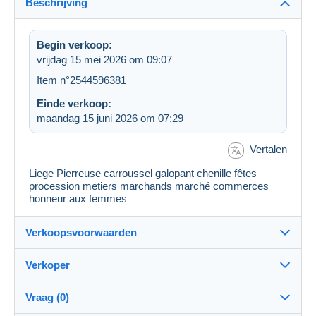
Beschrijving
Begin verkoop:
vrijdag 15 mei 2026 om 09:07
Item n°2544596381
Einde verkoop:
maandag 15 juni 2026 om 07:29
Vertalen
Liege Pierreuse carroussel galopant chenille fêtes
procession metiers marchands marché commerces
honneur aux femmes
Verkoopsvoorwaarden
Verkoper
Bestemming:
Zie de lijst van landen
Vraag (0)
furet2016
100%
(18878x)