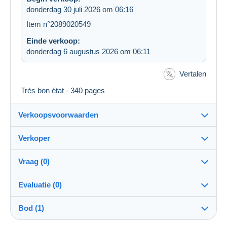
donderdag 30 juli 2026 om 06:16
Item n°2089020549
Einde verkoop:
donderdag 6 augustus 2026 om 06:11
Vertalen
Très bon état - 340 pages
Verkoopsvoorwaarden
Verkoper
Bestemming:
Zie de lijst van landen
Vraag (0)
yvandetout
100%
(1523x)
Eigenhandig:
Evaluatie (0)
Ja
Winkel
Verzending:
Bod (1)
Beoordeling van de transactie
Verzending na betaling
Om een vraag te stellen moet u een sessie
Er is nog geen evaluatie.
openen.