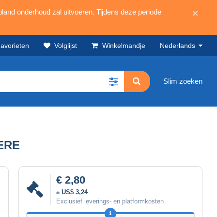
land onderhoud zal uitvoeren. Tijdens deze periode
×
avorieten
Volglijst
Winkelmandje
Nederlands
Slim zoeken
ERE
€ 2,80
± US$ 3,24
Exclusief leverings- en platformkosten