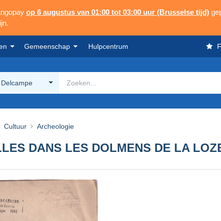
Mangopay
op 6 augustus van 01:00 tot 03:00 uur (Brusselse tijd)
gep
jn.
en
Gemeenschap
Hulpcentrum
F
 Delcampe
Cultuur
Archeologie
LLES DANS LES DOLMENS DE LA LOZ