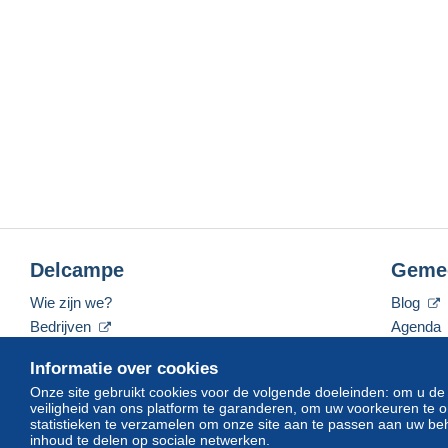
Delcampe
Geme
Wie zijn we?
Blog
Bedrijven
Agenda
De tarieven
Forum
Informatie over cookies
Neem contact met ons op
Video's
Onze site gebruikt cookies voor de volgende doeleinden: om u de
veiligheid van ons platform te garanderen, om uw voorkeuren t
statistieken te verzamelen om onze site aan te passen aan uw beh
inhoud te delen op sociale netwerken.