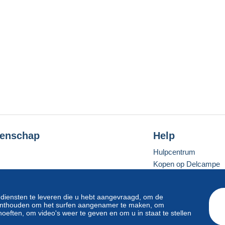
enschap
Help
Hulpcentrum
Kopen op Delcampe
Verkopen op Delcam
Een beveiligde websit
 diensten te leveren die u hebt aangevraagd, om de
e onthouden om het surfen aangenamer te maken, om
oeften, om video's weer te geven en om u in staat te stellen